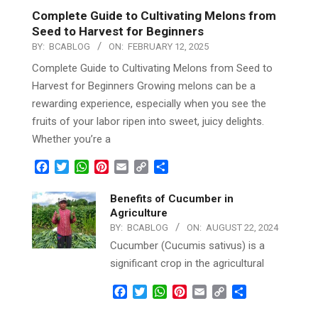
Complete Guide to Cultivating Melons from
Seed to Harvest for Beginners
BY:
BCABLOG
ON:
FEBRUARY 12, 2025
Complete Guide to Cultivating Melons from Seed to
Harvest for Beginners Growing melons can be a
rewarding experience, especially when you see the
fruits of your labor ripen into sweet, juicy delights.
Whether you’re a
Facebook
Twitter
WhatsApp
Pinterest
Email
Copy
Share
Link
Benefits of Cucumber in
Agriculture
BY:
BCABLOG
ON:
AUGUST 22, 2024
Cucumber (Cucumis sativus) is a
significant crop in the agricultural
Facebook
Twitter
WhatsApp
Pinterest
Email
Copy
Share
Link