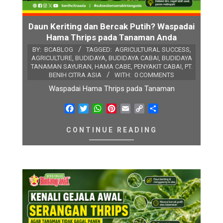
Daun Keriting dan Bercak Putih? Waspadai
Hama Thrips pada Tanaman Anda
BY:
BCABLOG
TAGGED:
AGRICULTURAL SUCCESS
,
AGRICULTURE
,
BUDIDAYA
,
BUDIDAYA CABAI
,
BUDIDAYA
TANAMAN SAYURAN
,
HAMA CABE
,
PENYAKIT CABAI
,
PT.
BENIH CITRA ASIA
WITH:
0 COMMENTS
Waspadai Hama Thrips pada Tanaman
Facebook
Twitter
WhatsApp
Pinterest
Email
Copy
Share
Link
CONTINUE READING