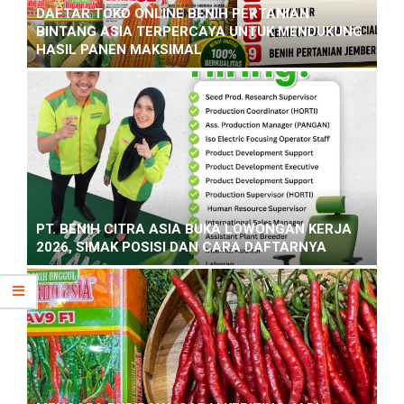
DAFTAR TOKO ONLINE BENIH PERTANIAN
BINTANG ASIA TERPERCAYA UNTUK MENDUKUNG
HASIL PANEN MAKSIMAL
PT. BENIH CITRA ASIA BUKA LOWONGAN KERJA
2026, SIMAK POSISI DAN CARA DAFTARNYA