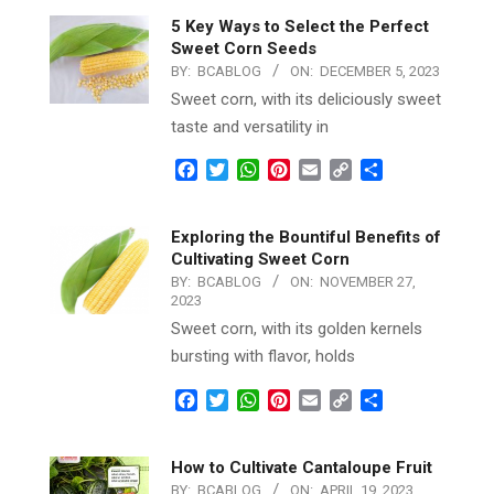
5 Key Ways to Select the Perfect
Sweet Corn Seeds
BY:
BCABLOG
ON:
DECEMBER 5, 2023
Sweet corn, with its deliciously sweet
taste and versatility in
Facebook
Twitter
WhatsApp
Pinterest
Email
Copy
Share
Link
Exploring the Bountiful Benefits of
Cultivating Sweet Corn
BY:
BCABLOG
ON:
NOVEMBER 27,
2023
Sweet corn, with its golden kernels
bursting with flavor, holds
Facebook
Twitter
WhatsApp
Pinterest
Email
Copy
Share
Link
How to Cultivate Cantaloupe Fruit
BY:
BCABLOG
ON:
APRIL 19, 2023