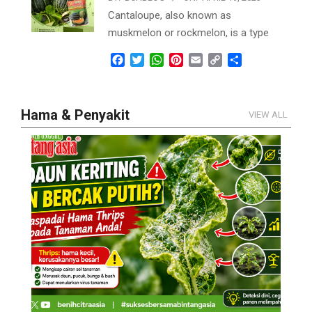
Cantaloupe, also known as
muskmelon or rockmelon, is a type
Facebook
Twitter
WhatsApp
Pinterest
Email
Copy
Share
Link
Hama & Penyakit
VIEW ALL