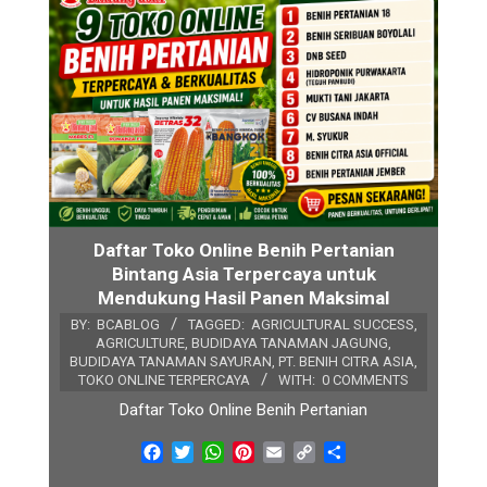
Daftar Toko Online Benih Pertanian
Bintang Asia Terpercaya untuk
Mendukung Hasil Panen Maksimal
BY:
BCABLOG
TAGGED:
AGRICULTURAL SUCCESS
,
AGRICULTURE
,
BUDIDAYA TANAMAN JAGUNG
,
BUDIDAYA TANAMAN SAYURAN
,
PT. BENIH CITRA ASIA
,
TOKO ONLINE TERPERCAYA
WITH:
0 COMMENTS
Daftar Toko Online Benih Pertanian
Facebook
Twitter
WhatsApp
Pinterest
Email
Copy
Share
Link