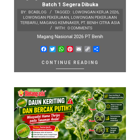
Batch 1 Segera Dibuka
BY:
BCABLOG
TAGGED:
LOWONGAN KERJA 2026
,
LOWONGAN PEKERJAAN
,
LOWONGAN PEKERJAAN
TERBARU
,
MAGANG KEMNAKER
,
PT. BENIH CITRA ASIA
WITH:
0 COMMENTS
Magang Nasional 2026 PT Benih
Facebook
Twitter
WhatsApp
Pinterest
Email
Copy
Share
Link
CONTINUE READING