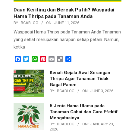
Daun Keriting dan Bercak Putih? Waspadai
Hama Thrips pada Tanaman Anda
BY:
BCABLOG
ON:
JUNE 11, 2026
Waspadai Hama Thrips pada Tanaman Anda Tanaman
yang sehat merupakan harapan setiap petani. Namun,
ketika
Facebook
Twitter
WhatsApp
Pinterest
Email
Copy
Share
Link
Kenali Gejala Awal Serangan
Thrips Agar Tanaman Tidak
Gagal Panen
BY:
BCABLOG
ON:
JUNE 3, 2026
5 Jenis Hama Utama pada
Tanaman Cabai dan Cara Efektif
Mengatasinya
BY:
BCABLOG
ON:
JANUARY 23,
2026