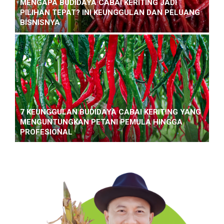
MENGAPA BUDIDAYA CABAI KERITING JADI
PILIHAN TEPAT? INI KEUNGGULAN DAN PELUANG
BISNISNYA
7 KEUNGGULAN BUDIDAYA CABAI KERITING YANG
MENGUNTUNGKAN PETANI PEMULA HINGGA
PROFESIONAL