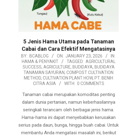
5 Jenis Hama Utama pada Tanaman
Cabai dan Cara Efektif Mengatasinya
2026-
BY:
BCABLOG
ON:
JANUARY 23, 2026
IN:
HAMA & PENYAKIT
TAGGED:
AGRICULTURAL
01-
SUCCESS
,
AGRICULTURE
,
BUDIDAYA
,
BUDIDAYA
23
TANAMAN SAYURAN
,
COMPOST CULTIVATION
METHOD
,
CULTIVATION PLANT HOW
,
PT. BENIH
CITRA ASIA
WITH:
0 COMMENTS
Tanaman cabai merupakan komoditas penting
dalam dunia pertanian, namun keberhasilannya
seringkali terancam oleh berbagai jenis hama.
Hama-hama ini dapat menyebabkan kerusakan
serius pada daun, bunga, hingga buah cabai. Untuk
membantu Anda mengatasi masalah ini, berikut