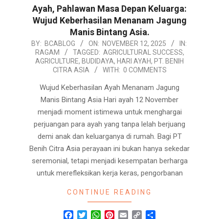
Ayah, Pahlawan Masa Depan Keluarga:
Wujud Keberhasilan Menanam Jagung
Manis Bintang Asia.
2025-
BY:
BCABLOG
ON:
NOVEMBER 12, 2025
IN:
RAGAM
TAGGED:
AGRICULTURAL SUCCESS
,
11-
AGRICULTURE
,
BUDIDAYA
,
HARI AYAH
,
PT. BENIH
12
CITRA ASIA
WITH:
0 COMMENTS
Wujud Keberhasilan Ayah Menanam Jagung
Manis Bintang Asia Hari ayah 12 November
menjadi moment istimewa untuk menghargai
perjuangan para ayah yang tanpa lelah berjuang
demi anak dan keluarganya di rumah. Bagi PT
Benih Citra Asia perayaan ini bukan hanya sekedar
seremonial, tetapi menjadi kesempatan berharga
untuk merefleksikan kerja keras, pengorbanan
CONTINUE READING
Facebook
Twitter
WhatsApp
Pinterest
Email
Copy
Share