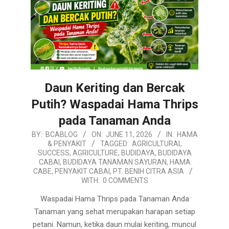
Daun Keriting dan Bercak
Putih? Waspadai Hama Thrips
pada Tanaman Anda
2026-
BY:
BCABLOG
ON:
JUNE 11, 2026
IN:
HAMA
& PENYAKIT
TAGGED:
AGRICULTURAL
06-
SUCCESS
,
AGRICULTURE
,
BUDIDAYA
,
BUDIDAYA
11
CABAI
,
BUDIDAYA TANAMAN SAYURAN
,
HAMA
CABE
,
PENYAKIT CABAI
,
PT. BENIH CITRA ASIA
WITH:
0 COMMENTS
Waspadai Hama Thrips pada Tanaman Anda
Tanaman yang sehat merupakan harapan setiap
petani. Namun, ketika daun mulai keriting, muncul