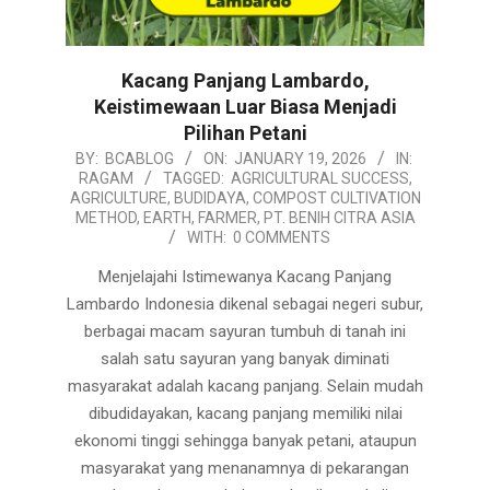
Kacang Panjang Lambardo,
Keistimewaan Luar Biasa Menjadi
Pilihan Petani
2026-
BY:
BCABLOG
ON:
JANUARY 19, 2026
IN:
RAGAM
TAGGED:
AGRICULTURAL SUCCESS
,
01-
AGRICULTURE
,
BUDIDAYA
,
COMPOST CULTIVATION
19
METHOD
,
EARTH
,
FARMER
,
PT. BENIH CITRA ASIA
WITH:
0 COMMENTS
Menjelajahi Istimewanya Kacang Panjang
Lambardo Indonesia dikenal sebagai negeri subur,
berbagai macam sayuran tumbuh di tanah ini
salah satu sayuran yang banyak diminati
masyarakat adalah kacang panjang. Selain mudah
dibudidayakan, kacang panjang memiliki nilai
ekonomi tinggi sehingga banyak petani, ataupun
masyarakat yang menanamnya di pekarangan