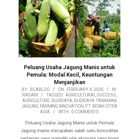
Peluang Usaha Jagung Manis untuk
Pemula: Modal Kecil, Keuntungan
Menjanjikan
2026-
BY:
BCABLOG
ON:
FEBRUARY 4, 2026
IN:
RAGAM
TAGGED:
AGRICULTURAL SUCCESS
,
02-
AGRICULTURE
,
BUDIDAYA
,
BUDIDAYA TANAMAN
04
JAGUNG
,
FARMING INNOVATION
,
PT. BENIH CITRA
ASIA
WITH:
0 COMMENTS
Peluang Usaha Jagung Manis untuk Pemula
Jagung manis merupakan salah satu komoditas
pertanian yang memiliki nilai ekonomi yang tinggi