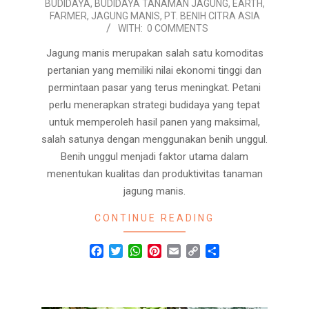
03
BUDIDAYA
,
BUDIDAYA TANAMAN JAGUNG
,
EARTH
,
FARMER
,
JAGUNG MANIS
,
PT. BENIH CITRA ASIA
WITH:
0 COMMENTS
Jagung manis merupakan salah satu komoditas
pertanian yang memiliki nilai ekonomi tinggi dan
permintaan pasar yang terus meningkat. Petani
perlu menerapkan strategi budidaya yang tepat
untuk memperoleh hasil panen yang maksimal,
salah satunya dengan menggunakan benih unggul.
Benih unggul menjadi faktor utama dalam
menentukan kualitas dan produktivitas tanaman
jagung manis.
CONTINUE READING
Facebook
Twitter
WhatsApp
Pinterest
Email
Copy
Share
Link