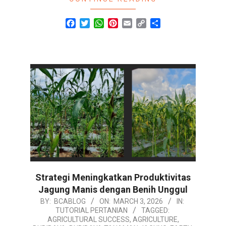
Facebook
Twitter
WhatsApp
Pinterest
Email
Copy
Share
Link
Strategi Meningkatkan Produktivitas
Jagung Manis dengan Benih Unggul
2026-
BY:
BCABLOG
ON:
MARCH 3, 2026
IN:
TUTORIAL PERTANIAN
TAGGED:
03-
AGRICULTURAL SUCCESS
,
AGRICULTURE
,