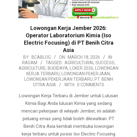
Lowongan Kerja Jember 2026:
Operator Laboratorium Kimia (Iso
Electric Focusing) di PT Benih Citra
Asia
2026-
BY:
BCABLOG
ON:
MARCH 18, 2026
IN:
RAGAM
TAGGED:
AGRICULTURAL SUCCESS
,
03-
AGRICULTURE
,
BUDIDAYA
,
LOKER 2026
,
LOWONGAN
18
KERJA TERBARU
,
LOWONGAN PEKERJAAN
,
LOWONGAN PEKERJAAN TERBARU
,
PT. BENIH
CITRA ASIA
WITH:
0 COMMENTS
Lowongan Kerja Terbaru di Jember untuk Lulusan
Kimia Bagi Anda lulusan Kimia yang sedang
mencari pekerjaan di wilayah Jember, ini adalah
peluang emas yang tidak boleh dilewatkan. PT
Benih Citra Asia kembali membuka lowongan
kerja terbaru untuk posisi Iso Electric Focusing