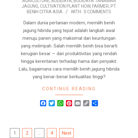
AGRICULTURE
,
BUDIDAYA
,
BUDIDAYA TANAMAN
26
JAGUNG
,
CULTIVATION PLANT HOW
,
FARMER
,
PT.
BENIH CITRA ASIA
WITH:
0 COMMENTS
Dalam dunia pertanian modern, memilih benih
jagung hibrida yang tepat adalah langkah awal
menuju panen yang maksimal dan keuntungan
yang melimpah. Salah memilih benih bisa berarti
kerugian besar — dari produktivitas yang rendah
hingga kerentanan terhadap hama dan penyakit.
Lalu, bagaimana cara memilih benih jagung hibrida
yang benar-benar berkualitas tinggi?
CONTINUE READING
Facebook
Twitter
WhatsApp
Pinterest
Email
Copy
Share
Link
Posts
1
2
…
4
Next