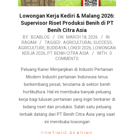
Lowongan Kerja Kediri & Malang 2026:
Supervisor Riset Produksi Benih di PT
Benih Citra Asia
2026-
BY:
BCABLOG
ON:
MARCH 18, 2026
IN:
RAGAM
TAGGED:
AGRICULTURAL SUCCESS
,
03-
AGRICULTURE
,
BUDIDAYA
,
LOKER 2026
,
LOWONGAN
18
KERJA 2026
,
PT. BENIH CITRA ASIA
WITH:
0
COMMENTS
Peluang Karier Menjanjikan di Industri Pertanian
Modern Industri pertanian Indonesia terus
berkembang pesat, terutama di sektor benih
hortikultura. Hal ini membuka banyak peluang
kerja bagi lulusan pertanian yang ingin berkarier di
bidang riset dan produksi. Salah satu peluang
terbaik datang dari PT Benih Citra Asia yang saat
ini membuka lowongan
CONTINUE READING