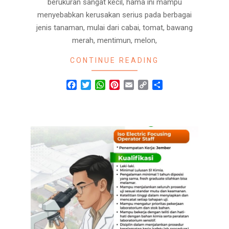
berukuran sangat kecil, hama ini mampu
menyebabkan kerusakan serius pada berbagai
jenis tanaman, mulai dari cabai, tomat, bawang
merah, mentimun, melon,
CONTINUE READING
Facebook
Twitter
WhatsApp
Pinterest
Email
Copy
Share
Link