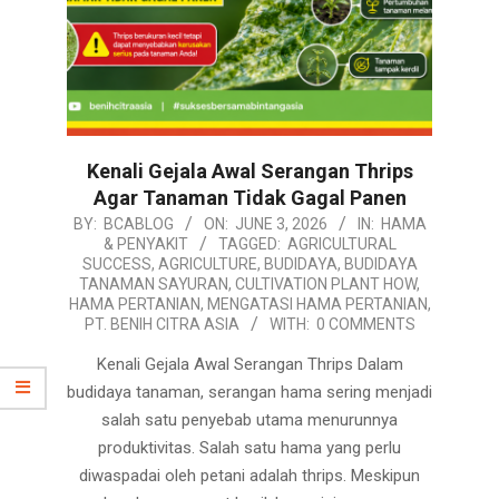
Kenali Gejala Awal Serangan Thrips
Agar Tanaman Tidak Gagal Panen
2026-
BY:
BCABLOG
ON:
JUNE 3, 2026
IN:
HAMA
& PENYAKIT
TAGGED:
AGRICULTURAL
06-
SUCCESS
,
AGRICULTURE
,
BUDIDAYA
,
BUDIDAYA
03
TANAMAN SAYURAN
,
CULTIVATION PLANT HOW
,
HAMA PERTANIAN
,
MENGATASI HAMA PERTANIAN
,
PT. BENIH CITRA ASIA
WITH:
0 COMMENTS
Kenali Gejala Awal Serangan Thrips Dalam
budidaya tanaman, serangan hama sering menjadi
salah satu penyebab utama menurunnya
produktivitas. Salah satu hama yang perlu
diwaspadai oleh petani adalah thrips. Meskipun