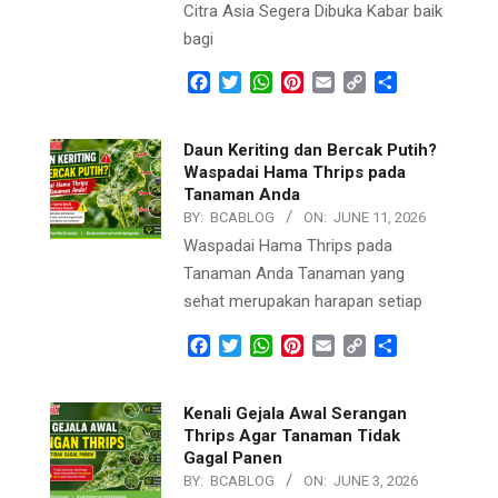
Citra Asia Segera Dibuka Kabar baik
bagi
Facebook
Twitter
WhatsApp
Pinterest
Email
Copy
Share
Link
Daun Keriting dan Bercak Putih?
Waspadai Hama Thrips pada
Tanaman Anda
BY:
BCABLOG
ON:
JUNE 11, 2026
Waspadai Hama Thrips pada
Tanaman Anda Tanaman yang
sehat merupakan harapan setiap
Facebook
Twitter
WhatsApp
Pinterest
Email
Copy
Share
Link
Kenali Gejala Awal Serangan
Thrips Agar Tanaman Tidak
Gagal Panen
BY:
BCABLOG
ON:
JUNE 3, 2026