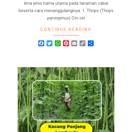
lima jenis hama utama pada tanaman cabai
beserta cara menanggulanginya. 1. Thrips (Thrips
parvispinus) Ciri-ciri
CONTINUE READING
Facebook
Twitter
WhatsApp
Pinterest
Email
Copy
Share
Link