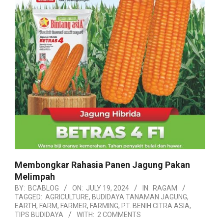
Membongkar Rahasia Panen Jagung Pakan
Melimpah
BY:
BCABLOG
ON:
JULY 19, 2024
IN:
RAGAM
TAGGED:
AGRICULTURE
,
BUDIDAYA TANAMAN JAGUNG
,
EARTH
,
FARM
,
FARMER
,
FARMING
,
PT. BENIH CITRA ASIA
,
TIPS BUDIDAYA
WITH:
2 COMMENTS