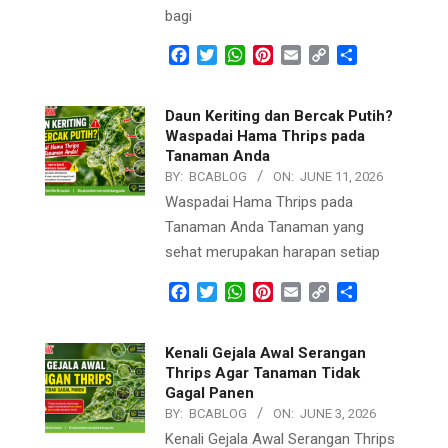
bagi
Facebook
Twitter
WhatsApp
Pinterest
Email
Copy
Share
Link
Daun Keriting dan Bercak Putih?
Waspadai Hama Thrips pada
Tanaman Anda
BY:
BCABLOG
ON:
JUNE 11, 2026
Waspadai Hama Thrips pada
Tanaman Anda Tanaman yang
sehat merupakan harapan setiap
Facebook
Twitter
WhatsApp
Pinterest
Email
Copy
Share
Link
Kenali Gejala Awal Serangan
Thrips Agar Tanaman Tidak
Gagal Panen
BY:
BCABLOG
ON:
JUNE 3, 2026
Kenali Gejala Awal Serangan Thrips