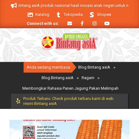
Skip
duk Bintang asiA produk nasional hasil inovasi anak negeri untuk mendukung k
to
Katalog
Tokopedia
Shopee
content
Connect with us:
Primary
Anda sedang membaca:
Blog Bintang asiA
>
Navigation
Menu
Blog Bintang asiA
>
Ragam
>
Membongkar Rahasia Panen Jagung Pakan Melimpah
Produk Terbaru: Check produk terbaru kami di web
resmi Bintang asiA