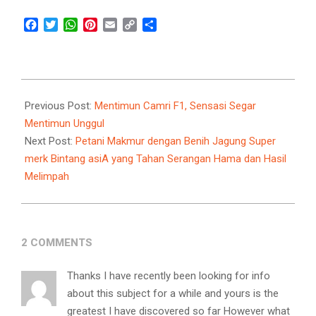
Facebook
Twitter
WhatsApp
Pinterest
Email
Copy
Share
Link
2024-
07-
Previous Post:
Mentimun Camri F1, Sensasi Segar
19
Mentimun Unggul
Next Post:
Petani Makmur dengan Benih Jagung Super
merk Bintang asiA yang Tahan Serangan Hama dan Hasil
Melimpah
2 COMMENTS
Thanks I have recently been looking for info
about this subject for a while and yours is the
greatest I have discovered so far However what