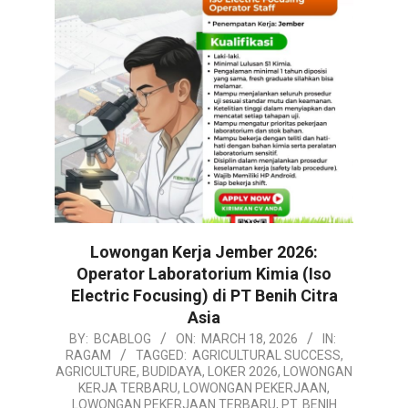
Lowongan Kerja Jember 2026:
Operator Laboratorium Kimia (Iso
Electric Focusing) di PT Benih Citra
Asia
2026-
BY:
BCABLOG
ON:
MARCH 18, 2026
IN:
RAGAM
TAGGED:
AGRICULTURAL SUCCESS
,
03-
AGRICULTURE
,
BUDIDAYA
,
LOKER 2026
,
LOWONGAN
18
KERJA TERBARU
,
LOWONGAN PEKERJAAN
,
LOWONGAN PEKERJAAN TERBARU
,
PT. BENIH