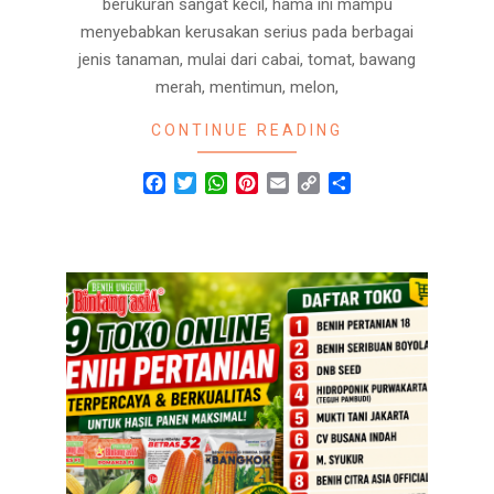
berukuran sangat kecil, hama ini mampu
menyebabkan kerusakan serius pada berbagai
jenis tanaman, mulai dari cabai, tomat, bawang
merah, mentimun, melon,
CONTINUE READING
Facebook
Twitter
WhatsApp
Pinterest
Email
Copy
Share
Link