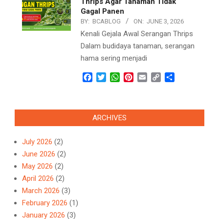
Thrips Agar Tanaman Tidak
Gagal Panen
BY:
BCABLOG
ON:
JUNE 3, 2026
Kenali Gejala Awal Serangan Thrips
Dalam budidaya tanaman, serangan
hama sering menjadi
Facebook
Twitter
WhatsApp
Pinterest
Email
Copy
Share
Link
ARCHIVES
July 2026
(2)
June 2026
(2)
May 2026
(2)
April 2026
(2)
March 2026
(3)
February 2026
(1)
January 2026
(3)