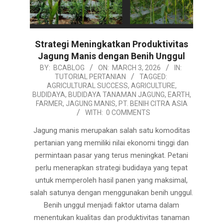
Strategi Meningkatkan Produktivitas
Jagung Manis dengan Benih Unggul
2026-
BY:
BCABLOG
ON:
MARCH 3, 2026
IN:
TUTORIAL PERTANIAN
TAGGED:
03-
AGRICULTURAL SUCCESS
,
AGRICULTURE
,
03
BUDIDAYA
,
BUDIDAYA TANAMAN JAGUNG
,
EARTH
,
FARMER
,
JAGUNG MANIS
,
PT. BENIH CITRA ASIA
WITH:
0 COMMENTS
Jagung manis merupakan salah satu komoditas
pertanian yang memiliki nilai ekonomi tinggi dan
permintaan pasar yang terus meningkat. Petani
perlu menerapkan strategi budidaya yang tepat
untuk memperoleh hasil panen yang maksimal,
salah satunya dengan menggunakan benih unggul.
Benih unggul menjadi faktor utama dalam
menentukan kualitas dan produktivitas tanaman