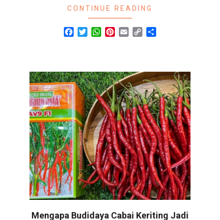
CONTINUE READING
Facebook
Twitter
WhatsApp
Pinterest
Email
Copy
Share
Link
Mengapa Budidaya Cabai Keriting Jadi