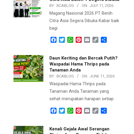
BY:
BCABLOG
ON:
JULY 11, 2026
Magang Nasional 2026 PT Benih
Citra Asia Segera Dibuka Kabar baik
bagi
Facebook
Twitter
WhatsApp
Pinterest
Email
Copy
Share
Link
Daun Keriting dan Bercak Putih?
Waspadai Hama Thrips pada
Tanaman Anda
BY:
BCABLOG
ON:
JUNE 11, 2026
Waspadai Hama Thrips pada
Tanaman Anda Tanaman yang
sehat merupakan harapan setiap
Facebook
Twitter
WhatsApp
Pinterest
Email
Copy
Share
Link
Kenali Gejala Awal Serangan