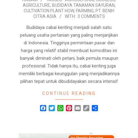
04-
AGRICULTURE
,
BUDIDAYA TANAMAN SAYURAN
,
02
CULTIVATION PLANT HOW
,
FARMING
,
PT. BENIH
CITRA ASIA
WITH:
0 COMMENTS
Budidaya cabai keriting menjadi salah satu
peluang usaha pertanian yang paling menjanjikan
di Indonesia. Tingginya permintaan pasar dan
harga yang relatif stabil membuat komoditas ini
banyak diminati oleh petani, baik pemula maupun
profesional. Tidak hanya itu, cabai keriting juga
memiliki berbagai keunggulan yang menjadikannya
pilihan tepat untuk dibudidayakan secara intensif
CONTINUE READING
Facebook
Twitter
WhatsApp
Pinterest
Email
Copy
Share
Link