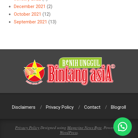
December 2021
(2)
October 2021
(12)
September 2021
(13)
Disclaimers
Privacy Policy
Contact
Blogroll
Privacy Policy
Designed using
Magazine News Byte
. Powered by
WordPress
.