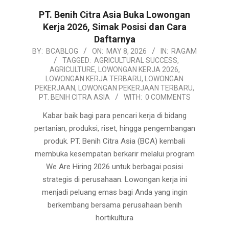
PT. Benih Citra Asia Buka Lowongan
Kerja 2026, Simak Posisi dan Cara
Daftarnya
2026-
BY:
BCABLOG
ON:
MAY 8, 2026
IN:
RAGAM
TAGGED:
AGRICULTURAL SUCCESS
,
05-
AGRICULTURE
,
LOWONGAN KERJA 2026
,
08
LOWONGAN KERJA TERBARU
,
LOWONGAN
PEKERJAAN
,
LOWONGAN PEKERJAAN TERBARU
,
PT. BENIH CITRA ASIA
WITH:
0 COMMENTS
Kabar baik bagi para pencari kerja di bidang
pertanian, produksi, riset, hingga pengembangan
produk. PT. Benih Citra Asia (BCA) kembali
membuka kesempatan berkarir melalui program
We Are Hiring 2026 untuk berbagai posisi
strategis di perusahaan. Lowongan kerja ini
menjadi peluang emas bagi Anda yang ingin
berkembang bersama perusahaan benih
hortikultura