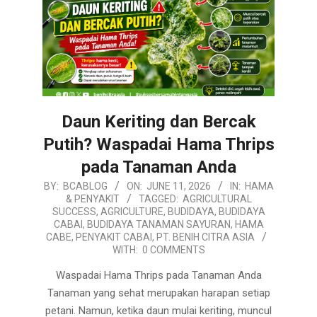
Daun Keriting dan Bercak
Putih? Waspadai Hama Thrips
pada Tanaman Anda
2026-
BY:
BCABLOG
ON:
JUNE 11, 2026
IN:
HAMA
& PENYAKIT
TAGGED:
AGRICULTURAL
06-
SUCCESS
,
AGRICULTURE
,
BUDIDAYA
,
BUDIDAYA
11
CABAI
,
BUDIDAYA TANAMAN SAYURAN
,
HAMA
CABE
,
PENYAKIT CABAI
,
PT. BENIH CITRA ASIA
WITH:
0 COMMENTS
Waspadai Hama Thrips pada Tanaman Anda
Tanaman yang sehat merupakan harapan setiap
petani. Namun, ketika daun mulai keriting, muncul