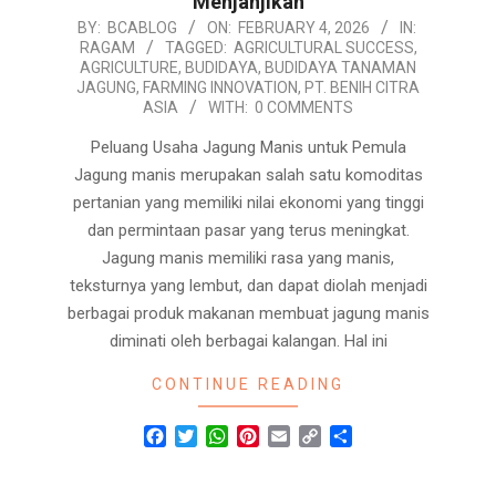
Menjanjikan
2026-
BY:
BCABLOG
ON:
FEBRUARY 4, 2026
IN:
RAGAM
TAGGED:
AGRICULTURAL SUCCESS
,
02-
AGRICULTURE
,
BUDIDAYA
,
BUDIDAYA TANAMAN
04
JAGUNG
,
FARMING INNOVATION
,
PT. BENIH CITRA
ASIA
WITH:
0 COMMENTS
Peluang Usaha Jagung Manis untuk Pemula
Jagung manis merupakan salah satu komoditas
pertanian yang memiliki nilai ekonomi yang tinggi
dan permintaan pasar yang terus meningkat.
Jagung manis memiliki rasa yang manis,
teksturnya yang lembut, dan dapat diolah menjadi
berbagai produk makanan membuat jagung manis
diminati oleh berbagai kalangan. Hal ini
CONTINUE READING
Facebook
Twitter
WhatsApp
Pinterest
Email
Copy
Share
Link