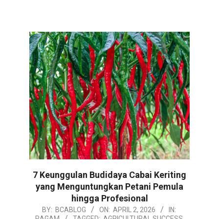
Link
7 Keunggulan Budidaya Cabai Keriting
yang Menguntungkan Petani Pemula
hingga Profesional
2026-
BY:
BCABLOG
ON:
APRIL 2, 2026
IN:
RAGAM
TAGGED:
AGRICULTURAL SUCCESS
,