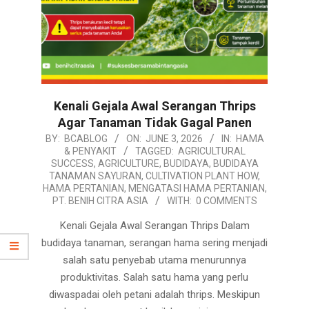
Kenali Gejala Awal Serangan Thrips
Agar Tanaman Tidak Gagal Panen
2026-
BY:
BCABLOG
ON:
JUNE 3, 2026
IN:
HAMA
& PENYAKIT
TAGGED:
AGRICULTURAL
06-
SUCCESS
,
AGRICULTURE
,
BUDIDAYA
,
BUDIDAYA
03
TANAMAN SAYURAN
,
CULTIVATION PLANT HOW
,
HAMA PERTANIAN
,
MENGATASI HAMA PERTANIAN
,
PT. BENIH CITRA ASIA
WITH:
0 COMMENTS
Kenali Gejala Awal Serangan Thrips Dalam
budidaya tanaman, serangan hama sering menjadi
salah satu penyebab utama menurunnya
produktivitas. Salah satu hama yang perlu
diwaspadai oleh petani adalah thrips. Meskipun