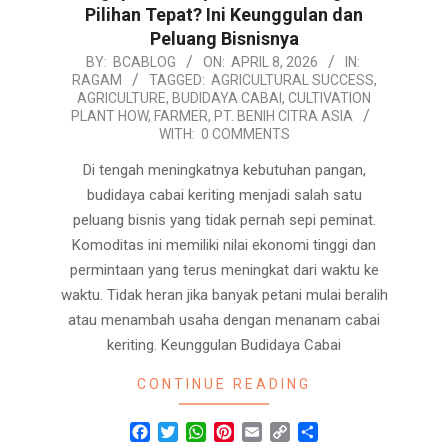
Pilihan Tepat? Ini Keunggulan dan
Peluang Bisnisnya
2026-
BY:
BCABLOG
ON:
APRIL 8, 2026
IN:
RAGAM
TAGGED:
AGRICULTURAL SUCCESS
,
04-
AGRICULTURE
,
BUDIDAYA CABAI
,
CULTIVATION
08
PLANT HOW
,
FARMER
,
PT. BENIH CITRA ASIA
WITH:
0 COMMENTS
Di tengah meningkatnya kebutuhan pangan,
budidaya cabai keriting menjadi salah satu
peluang bisnis yang tidak pernah sepi peminat.
Komoditas ini memiliki nilai ekonomi tinggi dan
permintaan yang terus meningkat dari waktu ke
waktu. Tidak heran jika banyak petani mulai beralih
atau menambah usaha dengan menanam cabai
keriting. Keunggulan Budidaya Cabai
CONTINUE READING
Facebook
Twitter
WhatsApp
Pinterest
Email
Copy
Share