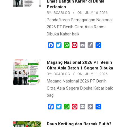
Emas Bangun Karier di Dunia
Pertanian
BY:
BCABLOG
ON:
JULY 16, 2026
Pendaftaran Pemagangan Nasional
2026 PT Benih Citra Asia Resmi
Dibuka Kabar baik
Facebook
Twitter
WhatsApp
Pinterest
Email
Copy
Share
Link
Magang Nasional 2026 PT Benih
Citra Asia Batch 1 Segera Dibuka
BY:
BCABLOG
ON:
JULY 11, 2026
Magang Nasional 2026 PT Benih
Citra Asia Segera Dibuka Kabar baik
bagi
Facebook
Twitter
WhatsApp
Pinterest
Email
Copy
Share
Link
Daun Keriting dan Bercak Putih?