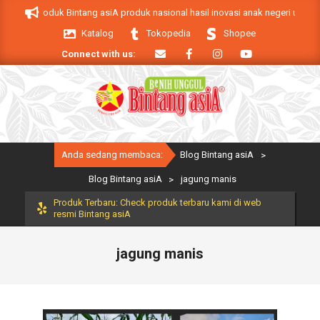
Skip
 asiA. Produk Bintang asiA produk nasional hasil inovasi anak negeri untuk m
to
Katalog
Tokopedia
Shopee
content
Connect with us:
Primary
Anda sedang membaca:
Blog Bintang asiA
>
Navigation
Menu
Blog Bintang asiA
>
jagung manis
Produk Terbaru: Check produk terbaru kami di web
resmi Bintang asiA
jagung manis