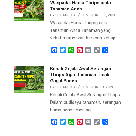
Waspadai Hama Thrips pada
Tanaman Anda
BY:
BCABLOG
ON:
JUNE 11, 2026
Waspadai Hama Thrips pada
Tanaman Anda Tanaman yang
sehat merupakan harapan setiap
Facebook
Twitter
WhatsApp
Pinterest
Email
Copy
Share
Link
Kenali Gejala Awal Serangan
Thrips Agar Tanaman Tidak
Gagal Panen
BY:
BCABLOG
ON:
JUNE 3, 2026
Kenali Gejala Awal Serangan Thrips
Dalam budidaya tanaman, serangan
hama sering menjadi
Facebook
Twitter
WhatsApp
Pinterest
Email
Copy
Share
Link