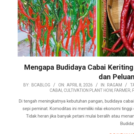
Mengapa Budidaya Cabai Keriting 
dan Peluan
2026-
BY:
BCABLOG
ON:
APRIL 8, 2026
IN:
RAGAM
T
CABAI
,
CULTIVATION PLANT HOW
,
FARMER
,
04-
08
Di tengah meningkatnya kebutuhan pangan, budidaya cabai k
sepi peminat. Komoditas ini memiliki nilai ekonomi tingg
Tidak heran jika banyak petani mulai beralih atau me
Budida