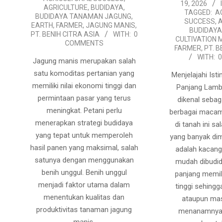
19, 2026
01-
AGRICULTURE
,
BUDIDAYA
,
TAGGED:
A
BUDIDAYA TANAMAN JAGUNG
,
19
SUCCESS
,
EARTH
,
FARMER
,
JAGUNG MANIS
,
BUDIDAYA
PT. BENIH CITRA ASIA
WITH:
0
CULTIVATION
COMMENTS
FARMER
,
PT. B
WITH:
Jagung manis merupakan salah
satu komoditas pertanian yang
Menjelajahi Is
memiliki nilai ekonomi tinggi dan
Panjang Lamb
permintaan pasar yang terus
dikenal sebag
meningkat. Petani perlu
berbagai maca
menerapkan strategi budidaya
di tanah ini s
yang tepat untuk memperoleh
yang banyak di
hasil panen yang maksimal, salah
adalah kacang
satunya dengan menggunakan
mudah dibudi
benih unggul. Benih unggul
panjang memili
menjadi faktor utama dalam
tinggi sehingg
menentukan kualitas dan
ataupun ma
produktivitas tanaman jagung
menanamnya 
manis.