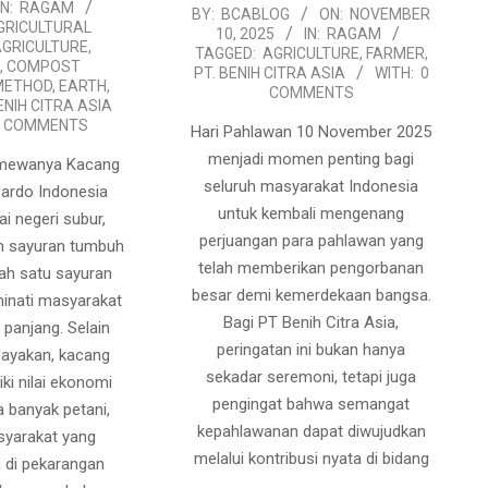
IN:
RAGAM
2025-
BY:
BCABLOG
ON:
NOVEMBER
GRICULTURAL
10, 2025
IN:
RAGAM
11-
AGRICULTURE
,
TAGGED:
AGRICULTURE
,
FARMER
,
,
COMPOST
10
PT. BENIH CITRA ASIA
WITH:
0
 METHOD
,
EARTH
,
COMMENTS
ENIH CITRA ASIA
0 COMMENTS
Hari Pahlawan 10 November 2025
menjadi momen penting bagi
timewanya Kacang
seluruh masyarakat Indonesia
ardo Indonesia
untuk kembali mengenang
ai negeri subur,
perjuangan para pahlawan yang
m sayuran tumbuh
telah memberikan pengorbanan
alah satu sayuran
besar demi kemerdekaan bangsa.
minati masyarakat
Bagi PT Benih Citra Asia,
 panjang. Selain
peringatan ini bukan hanya
dayakan, kacang
sekadar seremoni, tetapi juga
ki nilai ekonomi
pengingat bahwa semangat
a banyak petani,
kepahlawanan dapat diwujudkan
syarakat yang
melalui kontribusi nyata di bidang
di pekarangan