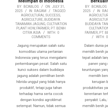
Melimpah di Indonesia
Berkuali
2025-
2025-
BY:
BCABLOG
ON:
JULY 31,
BY:
BCABLOG
2025
IN:
RAGAM
TAGGED:
2025
IN:
RA
07-
07-
AGRICULTURAL SUCCESS
,
AGRICULTU
31
26
AGRICULTURE
,
BUDIDAYA
AGRICULTU
TANAMAN JAGUNG
,
CULTIVATION
BUDIDAYA TA
PLANT HOW
,
FARMER
,
PT. BENIH
CULTIVATIO
CITRA ASIA
WITH:
0
FARMER
,
PT. B
COMMENTS
WITH:
Jagung merupakan salah satu
Dalam dunia p
komoditas utama pertanian
memilih benih j
Indonesia yang terus mengalami
tepat adalah la
perkembangan pesat. Salah satu
panen yang
kunci sukses dalam budidaya
keuntungan yan
jagung adalah pemilihan benih
memilih beni
hibrida unggul yang tidak hanya
kerugian 
produktif, tetapi juga tahan
produktivitas y
terhadap hama serta cocok
kerentanan te
dengan kondisi agroklimat
penyakit. Lalu
setempat. Namun, tidak semua
memilih benih j