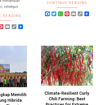
uk menambah
CONTINUE READING
n, sekaligus
Facebook
Twitter
WhatsApp
Pinterest
Email
Copy
Share
E READING
Link
r
hatsApp
Pinterest
Email
Copy
Share
Link
Climate-Resilient Curly
gkap Memilih
Chili Farming: Best
ung Hibrida
Practices for Extreme