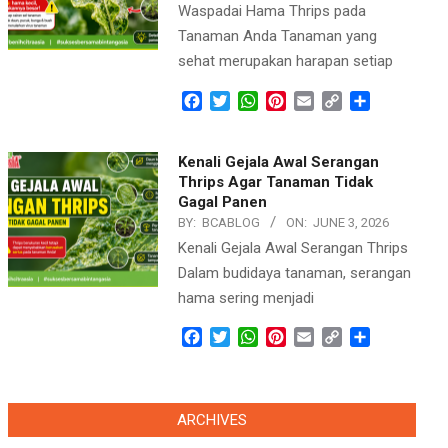
Waspadai Hama Thrips pada
Tanaman Anda Tanaman yang
sehat merupakan harapan setiap
Facebook
Twitter
WhatsApp
Pinterest
Email
Copy
Share
Link
Kenali Gejala Awal Serangan
Thrips Agar Tanaman Tidak
Gagal Panen
BY:
BCABLOG
ON:
JUNE 3, 2026
Kenali Gejala Awal Serangan Thrips
Dalam budidaya tanaman, serangan
hama sering menjadi
Facebook
Twitter
WhatsApp
Pinterest
Email
Copy
Share
Link
ARCHIVES