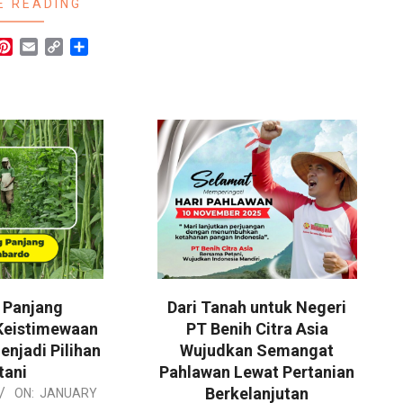
E READING
r
hatsApp
Pinterest
Email
Copy
Share
Link
 Panjang
Dari Tanah untuk Negeri
Keistimewaan
PT Benih Citra Asia
enjadi Pilihan
Wujudkan Semangat
tani
Pahlawan Lewat Pertanian
Berkelanjutan
ON:
JANUARY