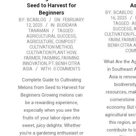
Seed to Harvest for
As
Beginners
2025-
BY:
BCABLOG
16, 2025
2025-
BY:
BCABLOG
ON:
FEBRUARY
01-
TAGGED:
A
12, 2025
IN:
BUDIDAYA
02-
16
SUCCESS
,
TANAMAN
TAGGED:
CULTIVATION P
12
AGRICULTURAL SUCCESS
,
FARM
,
FARME
AGRICULTURE
,
COMPOST
BENIH CITRA 
CULTIVATION METHOD
,
COM
CULTIVATION PLANT HOW
,
FARMER
,
FARMING
,
FARMING
What Are the Ag
INNOVATION
,
PT. BENIH CITRA
ASIA
WITH:
0 COMMENTS
in Southeast 
Asia is renow
Complete Guide to Cultivating
biodiversit
Melons from Seed to Harvest for
resources, mak
Beginners Growing melons can
cornerstone 
be a rewarding experience,
economy. But 
especially when you see the
agricultural sec
fruits of your labor ripen into
this region, 
sweet, juicy delights. Whether
contribute to l
you’re a gardening enthusiast or