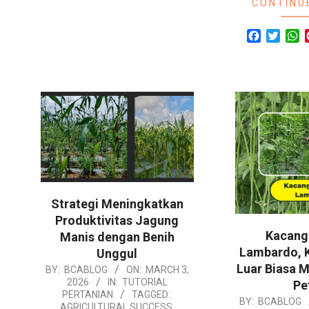
CONTINU
Facebook
Twitte
W
Strategi Meningkatkan
Produktivitas Jagung
Kacang
Manis dengan Benih
Lambardo, 
Unggul
Luar Biasa M
2026-
BY:
BCABLOG
ON:
MARCH 3,
2026
IN:
TUTORIAL
Pe
03-
PERTANIAN
TAGGED:
2026-
BY:
BCABLOG
03
AGRICULTURAL SUCCESS
,