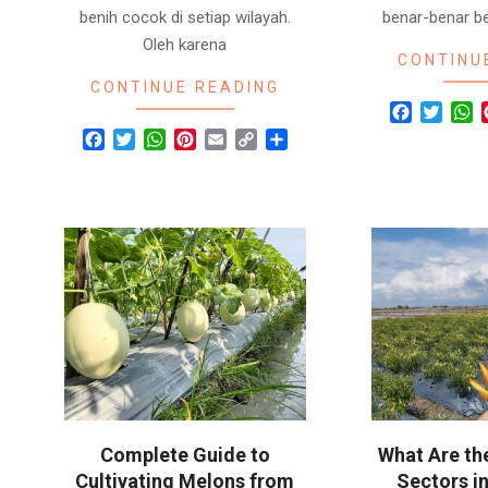
benih cocok di setiap wilayah.
benar-benar be
Oleh karena
CONTINU
CONTINUE READING
Facebook
Twitte
W
Facebook
Twitter
WhatsApp
Pinterest
Email
Copy
Share
Link
Complete Guide to
What Are the
Cultivating Melons from
Sectors i