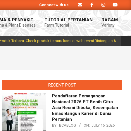
Connect with us:
roduk Bintang asiA produk nasional hasil inovasi anak negeri untuk mendukung
MA & PENYAKIT
TUTORIAL PERTANIAN
RAGAM
a & Plant Diseases
Farm Tutorial
Variety
Prim
Navi
Men
Produk Terbaru: Check produk terbaru kami di web resmi Bintang asiA
RECENT POST
Pendaftaran Pemagangan
Nasional 2026 PT Benih Citra
Asia Resmi Dibuka, Kesempatan
Emas Bangun Karier di Dunia
Pertanian
BY:
BCABLOG
ON:
JULY 16, 2026