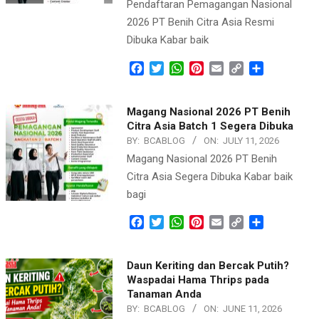
Pendaftaran Pemagangan Nasional
2026 PT Benih Citra Asia Resmi
Dibuka Kabar baik
Facebook
Twitter
WhatsApp
Pinterest
Email
Copy
Share
Link
Magang Nasional 2026 PT Benih
Citra Asia Batch 1 Segera Dibuka
BY:
BCABLOG
ON:
JULY 11, 2026
Magang Nasional 2026 PT Benih
Citra Asia Segera Dibuka Kabar baik
bagi
Facebook
Twitter
WhatsApp
Pinterest
Email
Copy
Share
Link
Daun Keriting dan Bercak Putih?
Waspadai Hama Thrips pada
Tanaman Anda
BY:
BCABLOG
ON:
JUNE 11, 2026