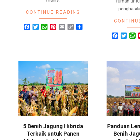
rumah unt
penghasila
CONTINUE READING
CONTINU
Facebook
Twitter
WhatsApp
Pinterest
Email
Copy
Share
Link
Facebook
Twitte
W
5 Benih Jagung Hibrida
Panduan Len
Terbaik untuk Panen
Benih Jag