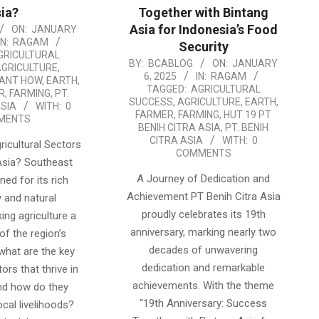
ia?
Together with Bintang
Asia for Indonesia’s Food
ON:
JANUARY
IN:
RAGAM
Security
GRICULTURAL
2025-
BY:
BCABLOG
ON:
JANUARY
AGRICULTURE
,
6, 2025
IN:
RAGAM
LANT HOW
,
EARTH
,
01-
TAGGED:
AGRICULTURAL
R
,
FARMING
,
PT.
06
SUCCESS
,
AGRICULTURE
,
EARTH
,
ASIA
WITH:
0
FARMER
,
FARMING
,
HUT 19 PT
MENTS
BENIH CITRA ASIA
,
PT. BENIH
CITRA ASIA
WITH:
0
ricultural Sectors
COMMENTS
Asia? Southeast
A Journey of Dedication and
ned for its rich
Achievement PT Benih Citra Asia
y and natural
proudly celebrates its 19th
ing agriculture a
anniversary, marking nearly two
of the region’s
decades of unwavering
what are the key
dedication and remarkable
tors that thrive in
achievements. With the theme
and how do they
“19th Anniversary: Success
ocal livelihoods?