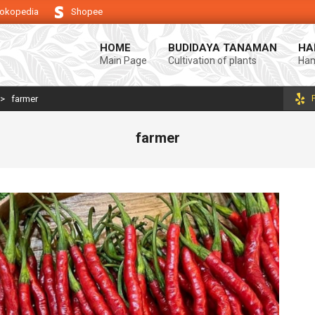
okopedia
Shopee
g keberhasilan usaha tani anda.
Selamat datang di Blog Bintang asiA. P
HOME
BUDIDAYA TANAMAN
HA
Main Page
Cultivation of plants
Ham
>
farmer
farmer