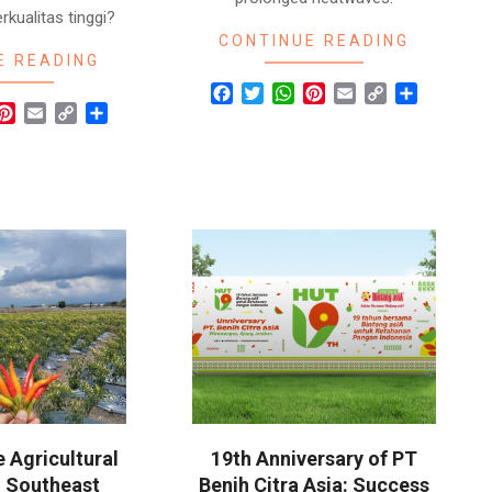
rkualitas tinggi?
CONTINUE READING
E READING
Facebook
Twitter
WhatsApp
Pinterest
Email
Copy
Share
r
hatsApp
Pinterest
Email
Copy
Share
Link
Link
 Agricultural
19th Anniversary of PT
n Southeast
Benih Citra Asia: Success