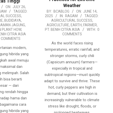
tas Tinggi
Weather
ON:
JULY 26,
2025-
GAM
TAGGED:
BY:
BCABLOG
ON:
JUNE 14,
RAL SUCCESS
,
2025
IN:
RAGAM
TAGGED:
06-
RE
,
BUDIDAYA
,
AGRICULTURAL SUCCESS
,
14
NAMAN JAGUNG
,
AGRICULTURE
,
EARTH
,
FARMER
,
N PLANT HOW
,
PT. BENIH CITRA ASIA
WITH:
0
ENIH CITRA ASIA
COMMENTS
0 COMMENTS
As the world faces rising
ertanian modern,
temperatures, erratic rainfall, and
agung hibrida yang
stronger storms, curly chili
ngkah awal menuju
(Capsicum annuum) farmers—
 maksimal dan
especially in tropical and
g melimpah. Salah
subtropical regions—must quickly
h bisa berarti
adapt to survive and thrive. These
besar — dari
hot, curly peppers are high in
ang rendah hingga
demand, but their cultivation is
rhadap hama dan
increasingly vulnerable to climate
, bagaimana cara
stress like drought, floods, or
agung hibrida yang
prolonged heatwaves.