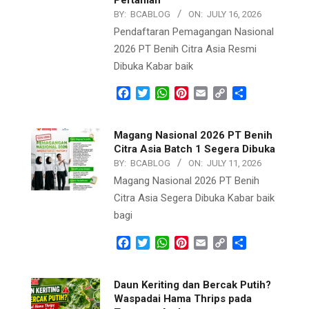
BY:
BCABLOG
ON:
JULY 16, 2026
Pendaftaran Pemagangan Nasional
2026 PT Benih Citra Asia Resmi
Dibuka Kabar baik
Facebook
Twitter
WhatsApp
Pinterest
Email
Copy
Share
Link
Magang Nasional 2026 PT Benih
Citra Asia Batch 1 Segera Dibuka
BY:
BCABLOG
ON:
JULY 11, 2026
Magang Nasional 2026 PT Benih
Citra Asia Segera Dibuka Kabar baik
bagi
Facebook
Twitter
WhatsApp
Pinterest
Email
Copy
Share
Link
Daun Keriting dan Bercak Putih?
Waspadai Hama Thrips pada