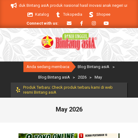
Skip
siA. Produk Bintang asiA produk nasional hasil inovasi anak negeri untuk men
to
Katalog
Tokopedia
Shopee
content
Connect with us:
Primary
Anda sedang membaca:
Blog Bintang asiA
>
Navigation
Menu
Blog Bintang asiA
>
2026
>
May
Produk Terbaru: Check produk terbaru kami di web
resmi Bintang asiA
May 2026