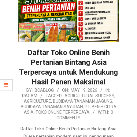
Daftar Toko Online Benih
Pertanian Bintang Asia
Terpercaya untuk Mendukung
Hasil Panen Maksimal
2026-
BY:
BCABLOG
ON:
MAY 19, 2026
IN:
RAGAM
TAGGED:
AGRICULTURAL SUCCESS
,
05-
AGRICULTURE
,
BUDIDAYA TANAMAN JAGUNG
,
19
BUDIDAYA TANAMAN SAYURAN
,
PT. BENIH CITRA
ASIA
,
TOKO ONLINE TERPERCAYA
WITH:
0
COMMENTS
Daftar Toko Online Benih Pertanian Bintang Asia
Di era pertanian modern saat ini, penggunaan