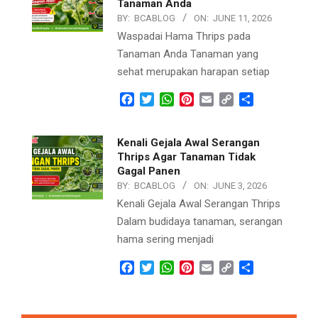
Tanaman Anda
BY:
BCABLOG
ON:
JUNE 11, 2026
Waspadai Hama Thrips pada
Tanaman Anda Tanaman yang
sehat merupakan harapan setiap
Facebook
Twitter
WhatsApp
Pinterest
Email
Copy
Share
Link
Kenali Gejala Awal Serangan
Thrips Agar Tanaman Tidak
Gagal Panen
BY:
BCABLOG
ON:
JUNE 3, 2026
Kenali Gejala Awal Serangan Thrips
Dalam budidaya tanaman, serangan
hama sering menjadi
Facebook
Twitter
WhatsApp
Pinterest
Email
Copy
Share
Link