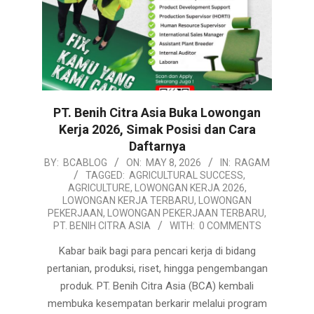
PT. Benih Citra Asia Buka Lowongan
Kerja 2026, Simak Posisi dan Cara
Daftarnya
2026-
BY:
BCABLOG
ON:
MAY 8, 2026
IN:
RAGAM
TAGGED:
AGRICULTURAL SUCCESS
,
05-
AGRICULTURE
,
LOWONGAN KERJA 2026
,
08
LOWONGAN KERJA TERBARU
,
LOWONGAN
PEKERJAAN
,
LOWONGAN PEKERJAAN TERBARU
,
PT. BENIH CITRA ASIA
WITH:
0 COMMENTS
Kabar baik bagi para pencari kerja di bidang
pertanian, produksi, riset, hingga pengembangan
produk. PT. Benih Citra Asia (BCA) kembali
membuka kesempatan berkarir melalui program