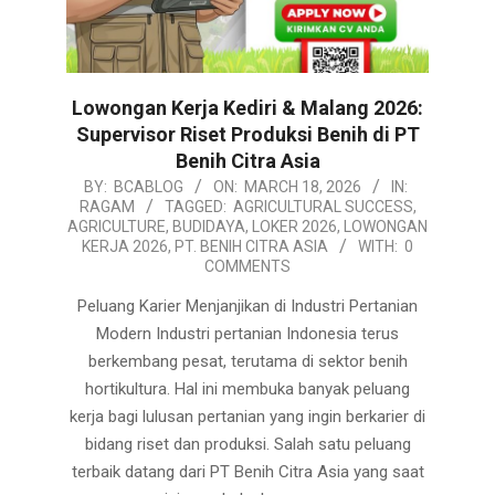
Lowongan Kerja Kediri & Malang 2026:
Supervisor Riset Produksi Benih di PT
Benih Citra Asia
2026-
BY:
BCABLOG
ON:
MARCH 18, 2026
IN:
RAGAM
TAGGED:
AGRICULTURAL SUCCESS
,
03-
AGRICULTURE
,
BUDIDAYA
,
LOKER 2026
,
LOWONGAN
18
KERJA 2026
,
PT. BENIH CITRA ASIA
WITH:
0
COMMENTS
Peluang Karier Menjanjikan di Industri Pertanian
Modern Industri pertanian Indonesia terus
berkembang pesat, terutama di sektor benih
hortikultura. Hal ini membuka banyak peluang
kerja bagi lulusan pertanian yang ingin berkarier di
bidang riset dan produksi. Salah satu peluang
terbaik datang dari PT Benih Citra Asia yang saat