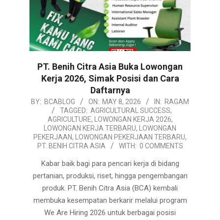
PT. Benih Citra Asia Buka Lowongan
Kerja 2026, Simak Posisi dan Cara
Daftarnya
2026-
BY:
BCABLOG
ON:
MAY 8, 2026
IN:
RAGAM
TAGGED:
AGRICULTURAL SUCCESS
,
05-
AGRICULTURE
,
LOWONGAN KERJA 2026
,
08
LOWONGAN KERJA TERBARU
,
LOWONGAN
PEKERJAAN
,
LOWONGAN PEKERJAAN TERBARU
,
PT. BENIH CITRA ASIA
WITH:
0 COMMENTS
Kabar baik bagi para pencari kerja di bidang
pertanian, produksi, riset, hingga pengembangan
produk. PT. Benih Citra Asia (BCA) kembali
membuka kesempatan berkarir melalui program
We Are Hiring 2026 untuk berbagai posisi