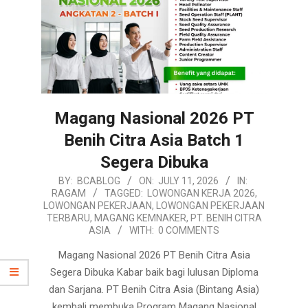
Magang Nasional 2026 PT
Benih Citra Asia Batch 1
Segera Dibuka
2026-
BY:
BCABLOG
ON:
JULY 11, 2026
IN:
RAGAM
TAGGED:
LOWONGAN KERJA 2026
,
07-
LOWONGAN PEKERJAAN
,
LOWONGAN PEKERJAAN
11
TERBARU
,
MAGANG KEMNAKER
,
PT. BENIH CITRA
ASIA
WITH:
0 COMMENTS
Magang Nasional 2026 PT Benih Citra Asia
Segera Dibuka Kabar baik bagi lulusan Diploma
dan Sarjana. PT Benih Citra Asia (Bintang Asia)
kembali membuka Program Magang Nasional