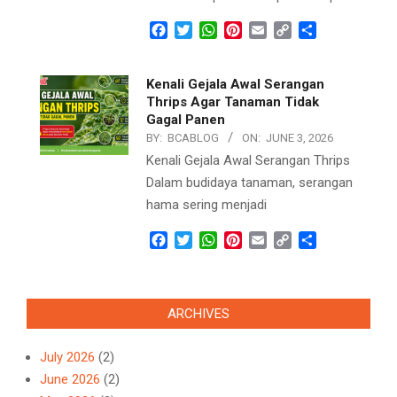
Facebook
Twitter
WhatsApp
Pinterest
Email
Copy
Share
Link
Kenali Gejala Awal Serangan
Thrips Agar Tanaman Tidak
Gagal Panen
BY:
BCABLOG
ON:
JUNE 3, 2026
Kenali Gejala Awal Serangan Thrips
Dalam budidaya tanaman, serangan
hama sering menjadi
Facebook
Twitter
WhatsApp
Pinterest
Email
Copy
Share
Link
ARCHIVES
July 2026
(2)
June 2026
(2)