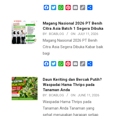
Facebook
Twitter
WhatsApp
Pinterest
Email
Copy
Share
Link
Magang Nasional 2026 PT Benih
Citra Asia Batch 1 Segera Dibuka
BY:
BCABLOG
ON:
JULY 11, 2026
Magang Nasional 2026 PT Benih
Citra Asia Segera Dibuka Kabar baik
bagi
Facebook
Twitter
WhatsApp
Pinterest
Email
Copy
Share
Link
Daun Keriting dan Bercak Putih?
Waspadai Hama Thrips pada
Tanaman Anda
BY:
BCABLOG
ON:
JUNE 11, 2026
Waspadai Hama Thrips pada
Tanaman Anda Tanaman yang
sehat merupakan harapan setiap