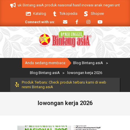
Skip
A. Produk Bintang asiA produk nasional hasil inovasi anak negeri untuk mendu
to
Katalog
Tokopedia
Shopee
content
Connect with us:
Primary
Anda sedang membaca:
Blog Bintang asiA
>
Navigation
Menu
Blog Bintang asiA
>
lowongan kerja 2026
Produk Terbaru: Check produk terbaru kami di web
resmi Bintang asiA
lowongan kerja 2026