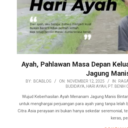
Ayah, Pahlawan Masa Depan Kelu
Jagung Manis
2025-
BY:
BCABLOG
ON:
NOVEMBER 12, 2025
IN:
RAG
BUDIDAYA
,
HARI AYAH
,
PT. BENIH 
11-
12
Wujud Keberhasilan Ayah Menanam Jagung Manis Binta
untuk menghargai perjuangan para ayah yang tanpa lelah 
Citra Asia perayaan ini bukan hanya sekedar seremonial, t
keras, p