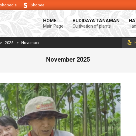
okopedia
Shopee
dukung keberhasilan usaha tani anda.
Selamat datang di Blog Bintang as
HOME
BUDIDAYA TANAMAN
HA
Main Page
Cultivation of plants
Ham
>
2025
>
November
November 2025