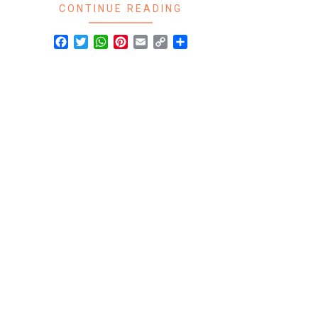
CONTINUE READING
Facebook
Twitter
WhatsApp
Pinterest
Email
Copy
Share
Link