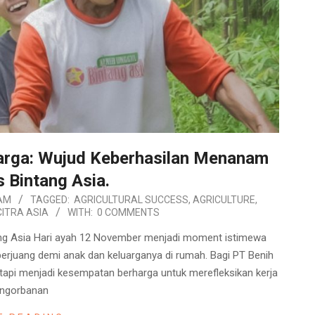
arga: Wujud Keberhasilan Menanam
 Bintang Asia.
AM
TAGGED:
AGRICULTURAL SUCCESS
,
AGRICULTURE
,
CITRA ASIA
WITH:
0 COMMENTS
ng Asia Hari ayah 12 November menjadi moment istimewa
berjuang demi anak dan keluarganya di rumah. Bagi PT Benih
etapi menjadi kesempatan berharga untuk merefleksikan kerja
engorbanan