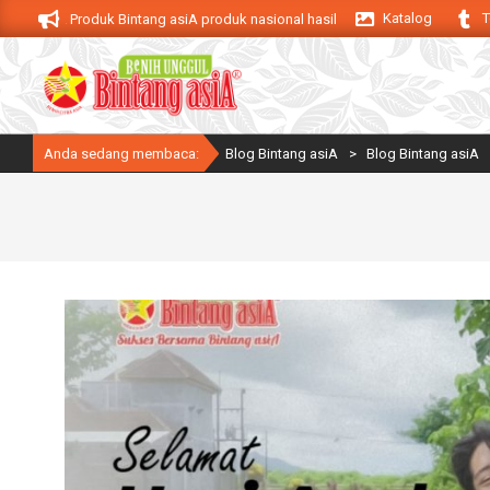
Skip
Katalog
T
siA. Produk Bintang asiA produk nasional hasil inovasi anak negeri untuk men
to
content
Anda sedang membaca:
Blog Bintang asiA
>
Blog Bintang asiA