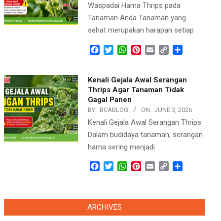
Waspadai Hama Thrips pada
Tanaman Anda Tanaman yang
sehat merupakan harapan setiap
Facebook
Twitter
WhatsApp
Pinterest
Email
Copy
Share
Link
Kenali Gejala Awal Serangan
Thrips Agar Tanaman Tidak
Gagal Panen
BY:
BCABLOG
ON:
JUNE 3, 2026
Kenali Gejala Awal Serangan Thrips
Dalam budidaya tanaman, serangan
hama sering menjadi
Facebook
Twitter
WhatsApp
Pinterest
Email
Copy
Share
Link
ARCHIVES