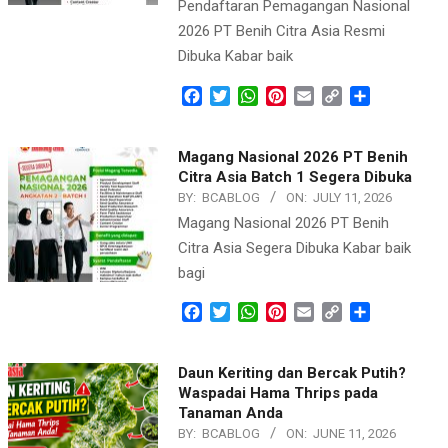
Pendaftaran Pemagangan Nasional
2026 PT Benih Citra Asia Resmi
Dibuka Kabar baik
Facebook
Twitter
WhatsApp
Pinterest
Email
Copy
Share
Link
Magang Nasional 2026 PT Benih
Citra Asia Batch 1 Segera Dibuka
BY:
BCABLOG
ON:
JULY 11, 2026
Magang Nasional 2026 PT Benih
Citra Asia Segera Dibuka Kabar baik
bagi
Facebook
Twitter
WhatsApp
Pinterest
Email
Copy
Share
Link
Daun Keriting dan Bercak Putih?
Waspadai Hama Thrips pada
Tanaman Anda
BY:
BCABLOG
ON:
JUNE 11, 2026