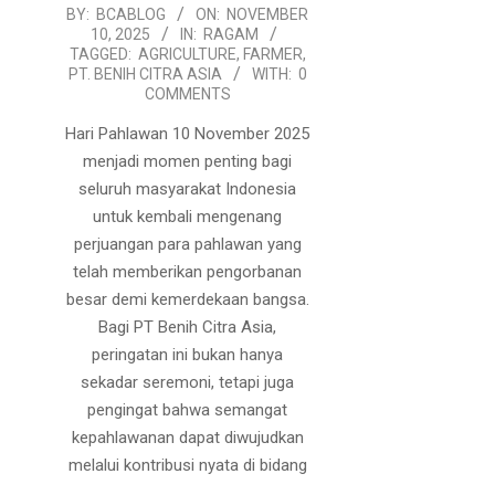
2025-
BY:
BCABLOG
ON:
NOVEMBER
10, 2025
IN:
RAGAM
11-
TAGGED:
AGRICULTURE
,
FARMER
,
10
PT. BENIH CITRA ASIA
WITH:
0
COMMENTS
Hari Pahlawan 10 November 2025
menjadi momen penting bagi
seluruh masyarakat Indonesia
untuk kembali mengenang
perjuangan para pahlawan yang
telah memberikan pengorbanan
besar demi kemerdekaan bangsa.
Bagi PT Benih Citra Asia,
peringatan ini bukan hanya
sekadar seremoni, tetapi juga
pengingat bahwa semangat
kepahlawanan dapat diwujudkan
melalui kontribusi nyata di bidang