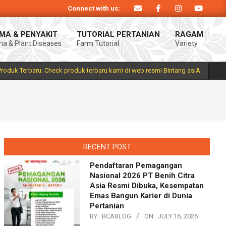
Connect with us:
iA. Produk Bintang asiA produk nasional hasil inovasi anak negeri untuk men
MA & PENYAKIT
TUTORIAL PERTANIAN
RAGAM
a & Plant Diseases
Farm Tutorial
Variety
Prim
Navi
Men
Produk Terbaru: Check produk terbaru kami di web resmi Bintang asiA
RECENT POST
Pendaftaran Pemagangan
Nasional 2026 PT Benih Citra
Asia Resmi Dibuka, Kesempatan
Emas Bangun Karier di Dunia
Pertanian
BY:
BCABLOG
ON:
JULY 16, 2026