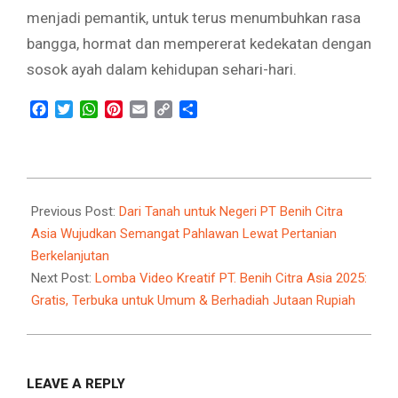
menjadi pemantik, untuk terus menumbuhkan rasa
bangga, hormat dan mempererat kedekatan dengan
sosok ayah dalam kehidupan sehari-hari.
Facebook
Twitter
WhatsApp
Pinterest
Email
Copy
Share
Link
2025-
11-
Previous Post:
Dari Tanah untuk Negeri PT Benih Citra
12
Asia Wujudkan Semangat Pahlawan Lewat Pertanian
Berkelanjutan
Next Post:
Lomba Video Kreatif PT. Benih Citra Asia 2025:
Gratis, Terbuka untuk Umum & Berhadiah Jutaan Rupiah
LEAVE A REPLY