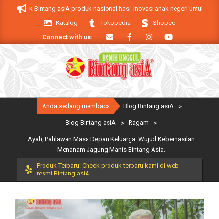
Skip
 Produk Bintang asiA produk nasional hasil inovasi anak negeri untuk menduk
to
Katalog
Tokopedia
Shopee
content
Connect with us:
Primary
Anda sedang membaca:
Blog Bintang asiA
>
Navigation
Menu
Blog Bintang asiA
>
Ragam
>
Ayah, Pahlawan Masa Depan Keluarga: Wujud Keberhasilan
Menanam Jagung Manis Bintang Asia.
Produk Terbaru: Check produk terbaru kami di web
resmi Bintang asiA