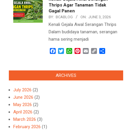
Thrips Agar Tanaman Tidak
Gagal Panen
BY:
BCABLOG
ON:
JUNE 3, 2026
Kenali Gejala Awal Serangan Thrips
Dalam budidaya tanaman, serangan
hama sering menjadi
Facebook
Twitter
WhatsApp
Pinterest
Email
Copy
Share
Link
ARCHIVES
July 2026
(2)
June 2026
(2)
May 2026
(2)
April 2026
(2)
March 2026
(3)
February 2026
(1)