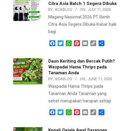
Citra Asia Batch 1 Segera Dibuka
BY:
BCABLOG
ON:
JULY 11, 2026
Magang Nasional 2026 PT Benih
Citra Asia Segera Dibuka Kabar baik
bagi
Facebook
Twitter
WhatsApp
Pinterest
Email
Copy
Share
Link
Daun Keriting dan Bercak Putih?
Waspadai Hama Thrips pada
Tanaman Anda
BY:
BCABLOG
ON:
JUNE 11, 2026
Waspadai Hama Thrips pada
Tanaman Anda Tanaman yang
sehat merupakan harapan setiap
Facebook
Twitter
WhatsApp
Pinterest
Email
Copy
Share
Link
Kenali Gejala Awal Serangan