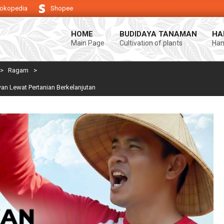
okopedia
Shopee
ukung keberhasilan usaha tani anda.
Selamat datang di Blog Bintang asi
HOME
BUDIDAYA TANAMAN
HA
Main Page
Cultivation of plants
Ham
>
Ragam
>
an Lewat Pertanian Berkelanjutan