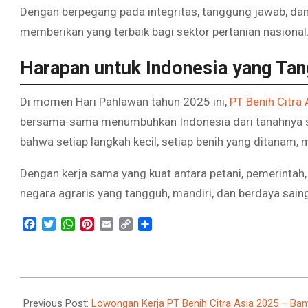
Dengan berpegang pada integritas, tanggung jawab, dan
memberikan yang terbaik bagi sektor pertanian nasional
Harapan untuk Indonesia yang Ta
Di momen Hari Pahlawan tahun 2025 ini,
PT Benih Citra 
bersama-sama menumbuhkan Indonesia dari tanahnya s
bahwa setiap langkah kecil, setiap benih yang ditanam,
Dengan kerja sama yang kuat antara petani, pemerintah,
negara agraris yang tangguh, mandiri, dan berdaya sain
Facebook
Twitter
WhatsApp
Pinterest
Email
Copy
Share
Link
2025-
11-
Previous Post:
Lowongan Kerja PT Benih Citra Asia 2025 – Bany