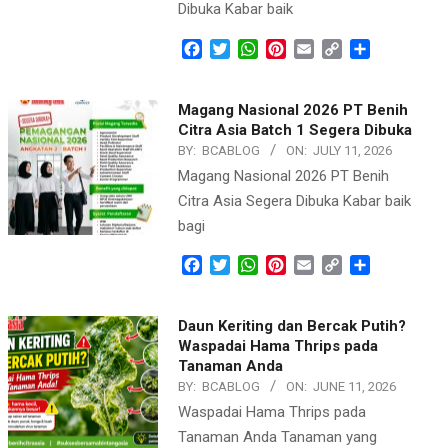
Dibuka Kabar baik
Facebook
Twitter
WhatsApp
Pinterest
Email
Copy
Share
Link
Magang Nasional 2026 PT Benih
Citra Asia Batch 1 Segera Dibuka
BY:
BCABLOG
ON:
JULY 11, 2026
Magang Nasional 2026 PT Benih
Citra Asia Segera Dibuka Kabar baik
bagi
Facebook
Twitter
WhatsApp
Pinterest
Email
Copy
Share
Link
Daun Keriting dan Bercak Putih?
Waspadai Hama Thrips pada
Tanaman Anda
BY:
BCABLOG
ON:
JUNE 11, 2026
Waspadai Hama Thrips pada
Tanaman Anda Tanaman yang