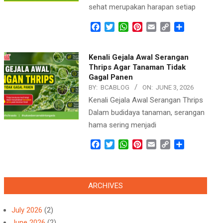
sehat merupakan harapan setiap
Facebook
Twitter
WhatsApp
Pinterest
Email
Copy
Share
Link
Kenali Gejala Awal Serangan
Thrips Agar Tanaman Tidak
Gagal Panen
BY:
BCABLOG
ON:
JUNE 3, 2026
Kenali Gejala Awal Serangan Thrips
Dalam budidaya tanaman, serangan
hama sering menjadi
Facebook
Twitter
WhatsApp
Pinterest
Email
Copy
Share
Link
ARCHIVES
July 2026
(2)
June 2026
(2)