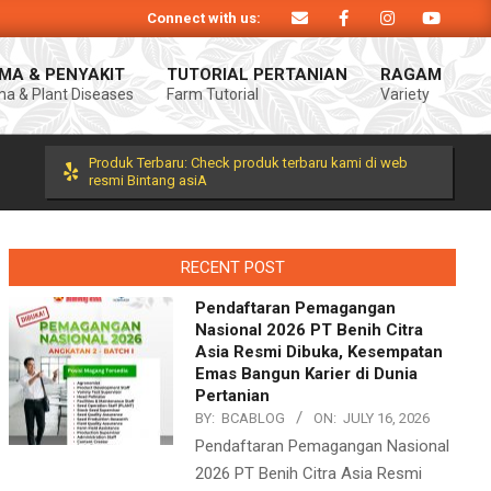
Connect with us:
A. Produk Bintang asiA produk nasional hasil inovasi anak negeri untuk mendu
MA & PENYAKIT
TUTORIAL PERTANIAN
RAGAM
a & Plant Diseases
Farm Tutorial
Variety
Prim
Navi
Men
Produk Terbaru: Check produk terbaru kami di web
resmi Bintang asiA
RECENT POST
Pendaftaran Pemagangan
Nasional 2026 PT Benih Citra
Asia Resmi Dibuka, Kesempatan
Emas Bangun Karier di Dunia
Pertanian
BY:
BCABLOG
ON:
JULY 16, 2026
Pendaftaran Pemagangan Nasional
2026 PT Benih Citra Asia Resmi