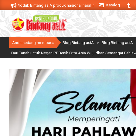
Skip
Katalog
T
A. Produk Bintang asiA produk nasional hasil inovasi anak negeri untuk mend
to
content
Anda sedang membaca:
Blog Bintang asiA
>
Blog Bintang asiA
Dari Tanah untuk Negeri PT Benih Citra Asia Wujudkan Semangat Pahlaw