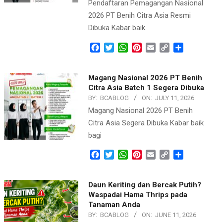
Pendaftaran Pemagangan Nasional
2026 PT Benih Citra Asia Resmi
Dibuka Kabar baik
Facebook
Twitter
WhatsApp
Pinterest
Email
Copy
Share
Link
Magang Nasional 2026 PT Benih
Citra Asia Batch 1 Segera Dibuka
BY:
BCABLOG
ON:
JULY 11, 2026
Magang Nasional 2026 PT Benih
Citra Asia Segera Dibuka Kabar baik
bagi
Facebook
Twitter
WhatsApp
Pinterest
Email
Copy
Share
Link
Daun Keriting dan Bercak Putih?
Waspadai Hama Thrips pada
Tanaman Anda
BY:
BCABLOG
ON:
JUNE 11, 2026