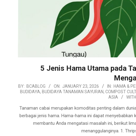
5 Jenis Hama Utama pada Ta
Menga
2026-
BY:
BCABLOG
ON:
JANUARY 23, 2026
IN:
HAMA & PE
BUDIDAYA
,
BUDIDAYA TANAMAN SAYURAN
,
COMPOST CULT
01-
ASIA
WITH
23
Tanaman cabai merupakan komoditas penting dalam dunia 
berbagai jenis hama. Hama-hama ini dapat menyebabkan ke
membantu Anda mengatasi masalah ini, berikut lim
menanggulanginya. 1. Thrips 