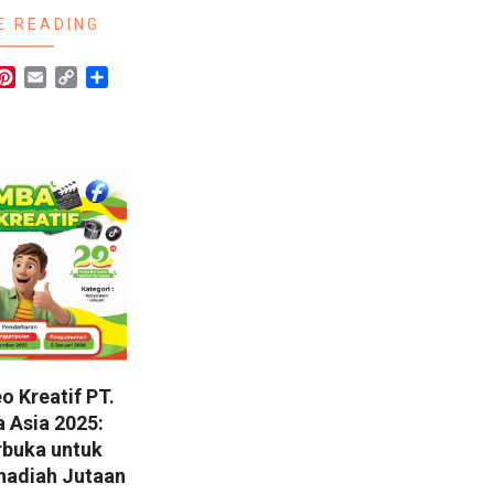
E READING
r
hatsApp
Pinterest
Email
Copy
Share
Link
 Kreatif PT.
a Asia 2025:
rbuka untuk
adiah Jutaan