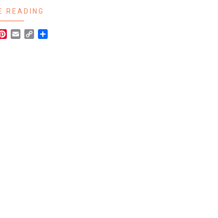
E READING
r
hatsApp
Pinterest
Email
Copy
Share
Link