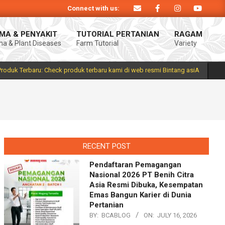
Connect with us:
siA. Produk Bintang asiA produk nasional hasil inovasi anak negeri untuk me
MA & PENYAKIT
TUTORIAL PERTANIAN
RAGAM
a & Plant Diseases
Farm Tutorial
Variety
Prim
Navi
Men
Produk Terbaru: Check produk terbaru kami di web resmi Bintang asiA
RECENT POST
Pendaftaran Pemagangan
Nasional 2026 PT Benih Citra
Asia Resmi Dibuka, Kesempatan
Emas Bangun Karier di Dunia
Pertanian
BY:
BCABLOG
ON:
JULY 16, 2026