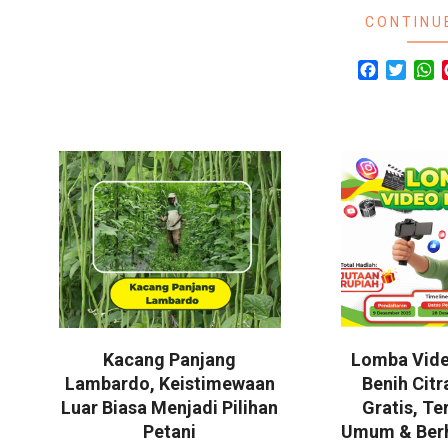
CONTINU
Facebook
Twitte
W
Kacang Panjang
Lomba Video
Lambardo, Keistimewaan
Benih Citr
Luar Biasa Menjadi Pilihan
Gratis, Te
Petani
Umum & Berh