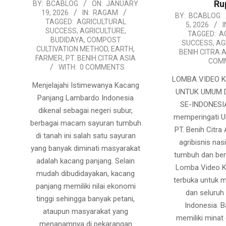
Ru
2026-
BY:
BCABLOG
ON:
JANUARY
19, 2026
IN:
RAGAM
2026-
01-
BY:
BCABLOG
TAGGED:
AGRICULTURAL
5, 2026
I
01-
19
SUCCESS
,
AGRICULTURE
,
TAGGED:
A
BUDIDAYA
,
COMPOST
05
SUCCESS
,
AG
CULTIVATION METHOD
,
EARTH
,
BENIH CITRA 
FARMER
,
PT. BENIH CITRA ASIA
COM
WITH:
0 COMMENTS
LOMBA VIDEO K
Menjelajahi Istimewanya Kacang
UNTUK UMUM 
Panjang Lambardo Indonesia
SE-INDONESI
dikenal sebagai negeri subur,
memperingati U
berbagai macam sayuran tumbuh
PT. Benih Citra
di tanah ini salah satu sayuran
agribisnis nas
yang banyak diminati masyarakat
tumbuh dan beri
adalah kacang panjang. Selain
Lomba Video K
mudah dibudidayakan, kacang
terbuka untuk
panjang memiliki nilai ekonomi
dan seluruh
tinggi sehingga banyak petani,
Indonesia. 
ataupun masyarakat yang
memiliki minat
menanamnya di pekarangan