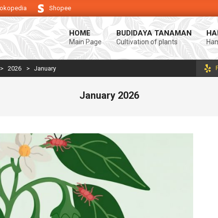
okopedia
Shopee
ndukung keberhasilan usaha tani anda.
Selamat datang di Blog Bintang a
HOME
BUDIDAYA TANAMAN
HA
Main Page
Cultivation of plants
Ham
>
2026
>
January
January 2026