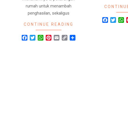
rumah untuk menambah
CONTINU
penghasilan, sekaligus
Facebook
Twitte
W
CONTINUE READING
Facebook
Twitter
WhatsApp
Pinterest
Email
Copy
Share
Link