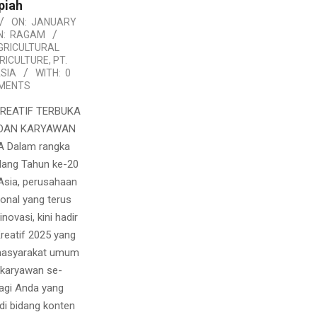
piah
ON:
JANUARY
N:
RAGAM
GRICULTURAL
RICULTURE
,
PT.
ASIA
WITH:
0
MENTS
REATIF TERBUKA
DAN KARYAWAN
A Dalam rangka
lang Tahun ke-20
 Asia, perusahaan
ional yang terus
novasi, kini hadir
reatif 2025 yang
 masyarakat umum
 karyawan se-
Bagi Anda yang
 di bidang konten