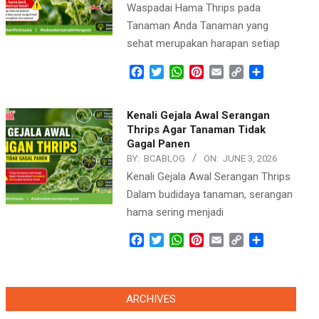
Waspadai Hama Thrips pada
Tanaman Anda Tanaman yang
sehat merupakan harapan setiap
Facebook
Twitter
WhatsApp
Pinterest
Email
Copy
Share
Link
Kenali Gejala Awal Serangan
Thrips Agar Tanaman Tidak
Gagal Panen
BY:
BCABLOG
ON:
JUNE 3, 2026
Kenali Gejala Awal Serangan Thrips
Dalam budidaya tanaman, serangan
hama sering menjadi
Facebook
Twitter
WhatsApp
Pinterest
Email
Copy
Share
Link
ARCHIVES