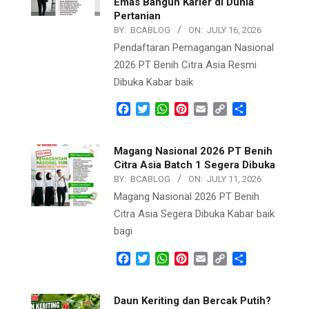
Emas Bangun Karier di Dunia
Pertanian
BY:
BCABLOG
ON:
JULY 16, 2026
Pendaftaran Pemagangan Nasional
2026 PT Benih Citra Asia Resmi
Dibuka Kabar baik
Facebook
Twitter
WhatsApp
Pinterest
Email
Copy
Share
Link
Magang Nasional 2026 PT Benih
Citra Asia Batch 1 Segera Dibuka
BY:
BCABLOG
ON:
JULY 11, 2026
Magang Nasional 2026 PT Benih
Citra Asia Segera Dibuka Kabar baik
bagi
Facebook
Twitter
WhatsApp
Pinterest
Email
Copy
Share
Link
Daun Keriting dan Bercak Putih?