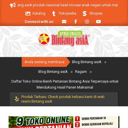
Skip
 Bintang asiA produk nasional hasil inovasi anak negeri untuk mendukung keb
to
Katalog
Tokopedia
Shopee
content
Connect with us:
Primary
Anda sedang membaca:
Blog Bintang asiA
>
Navigation
Menu
Blog Bintang asiA
>
Ragam
>
Daftar Toko Online Benih Pertanian Bintang Asia Terpercaya untuk
Mendukung Hasil Panen Maksimal
Produk Terbaru: Check produk terbaru kami di web
resmi Bintang asiA