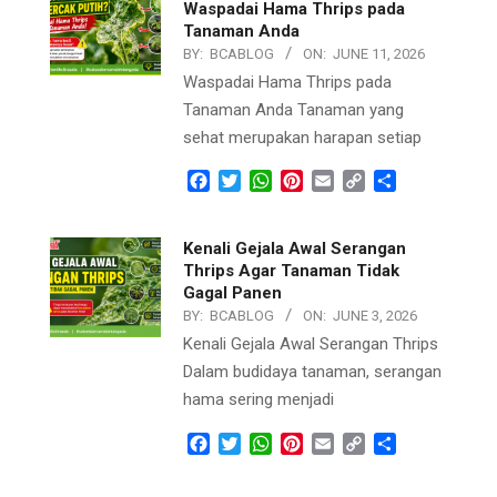
Waspadai Hama Thrips pada
Tanaman Anda
BY:
BCABLOG
ON:
JUNE 11, 2026
Waspadai Hama Thrips pada
Tanaman Anda Tanaman yang
sehat merupakan harapan setiap
Facebook
Twitter
WhatsApp
Pinterest
Email
Copy
Share
Link
Kenali Gejala Awal Serangan
Thrips Agar Tanaman Tidak
Gagal Panen
BY:
BCABLOG
ON:
JUNE 3, 2026
Kenali Gejala Awal Serangan Thrips
Dalam budidaya tanaman, serangan
hama sering menjadi
Facebook
Twitter
WhatsApp
Pinterest
Email
Copy
Share
Link