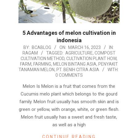
5 Advantages of melon cultivation in
indonesia
2023-
BY:
BCABLOG
ON:
MARCH 16, 2023
IN:
RAGAM
TAGGED:
AGRICULTURE
,
COMPOST
03-
CULTIVATION METHOD
,
CULTIVATION PLANT HOW
,
16
FARM
,
FARMING
,
MELON BINTANG ASIA
,
PENYAKIT
TANAMAN MELON
,
PT. BENIH CITRA ASIA
WITH:
0 COMMENTS
Melon Is Melon is a fruit that comes from the
Cucumis melo plant which belongs to the gourd
family. Melon fruit usually has smooth skin and is
green or yellow, with orange, white, or green flesh.
Melon fruit usually has a sweet and fresh taste,
as well as a high
CONTINUE READING