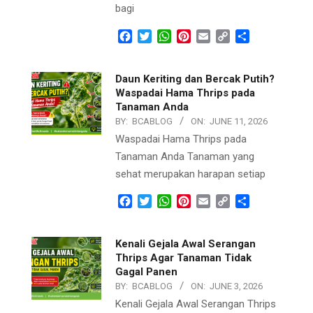
bagi
Facebook
Twitter
WhatsApp
Pinterest
Email
Copy
Share
Link
Daun Keriting dan Bercak Putih?
Waspadai Hama Thrips pada
Tanaman Anda
BY:
BCABLOG
ON:
JUNE 11, 2026
Waspadai Hama Thrips pada
Tanaman Anda Tanaman yang
sehat merupakan harapan setiap
Facebook
Twitter
WhatsApp
Pinterest
Email
Copy
Share
Link
Kenali Gejala Awal Serangan
Thrips Agar Tanaman Tidak
Gagal Panen
BY:
BCABLOG
ON:
JUNE 3, 2026
Kenali Gejala Awal Serangan Thrips