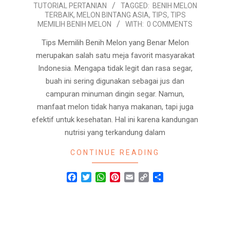
TUTORIAL PERTANIAN
TAGGED:
BENIH MELON
09-
TERBAIK
,
MELON BINTANG ASIA
,
TIPS
,
TIPS
11
MEMILIH BENIH MELON
WITH:
0 COMMENTS
Tips Memilih Benih Melon yang Benar Melon
merupakan salah satu meja favorit masyarakat
Indonesia. Mengapa tidak legit dan rasa segar,
buah ini sering digunakan sebagai jus dan
campuran minuman dingin segar. Namun,
manfaat melon tidak hanya makanan, tapi juga
efektif untuk kesehatan. Hal ini karena kandungan
nutrisi yang terkandung dalam
CONTINUE READING
Facebook
Twitter
WhatsApp
Pinterest
Email
Copy
Share
Link