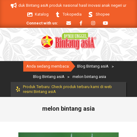
Skip
iA. Produk Bintang asiA produk nasional hasil inovasi anak negeri untuk mend
to
Katalog
Tokopedia
Shopee
content
Connect with us:
Primary
Anda sedang membaca:
Blog Bintang asiA
>
Navigation
Menu
Blog Bintang asiA
>
melon bintang asia
Produk Terbaru: Check produk terbaru kami di web
resmi Bintang asiA
melon bintang asia