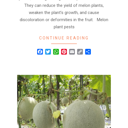
They can reduce the yield of melon plants,
weaken the plant’s growth, and cause
discoloration or deformities in the fruit. Melon
plant pests
CONTINUE READING
Facebook
Twitter
WhatsApp
Pinterest
Email
Copy
Share
Link