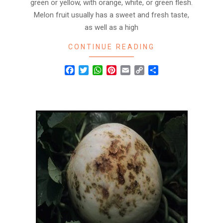
green or yellow, with orange, white, or green flesh.
Melon fruit usually has a sweet and fresh taste,
as well as a high
CONTINUE READING
Facebook
Twitter
WhatsApp
Pinterest
Email
Copy
Share
Link