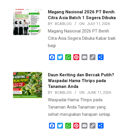
Magang Nasional 2026 PT Benih
Citra Asia Batch 1 Segera Dibuka
BY:
BCABLOG
ON:
JULY 11, 2026
Magang Nasional 2026 PT Benih
Citra Asia Segera Dibuka Kabar baik
bagi
Facebook
Twitter
WhatsApp
Pinterest
Email
Copy
Share
Link
Daun Keriting dan Bercak Putih?
Waspadai Hama Thrips pada
Tanaman Anda
BY:
BCABLOG
ON:
JUNE 11, 2026
Waspadai Hama Thrips pada
Tanaman Anda Tanaman yang
sehat merupakan harapan setiap
Facebook
Twitter
WhatsApp
Pinterest
Email
Copy
Share