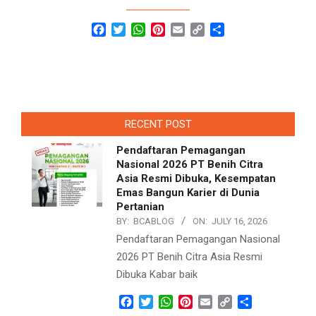
Facebook
Twitter
WhatsApp
Pinterest
Email
Copy
Share
Link
RECENT POST
Pendaftaran Pemagangan
Nasional 2026 PT Benih Citra
Asia Resmi Dibuka, Kesempatan
Emas Bangun Karier di Dunia
Pertanian
BY:
BCABLOG
ON:
JULY 16, 2026
Pendaftaran Pemagangan Nasional
2026 PT Benih Citra Asia Resmi
Dibuka Kabar baik
Facebook
Twitter
WhatsApp
Pinterest
Email
Copy
Share
Link