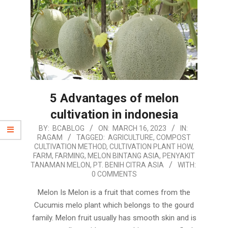
5 Advantages of melon
cultivation in indonesia
2023-
BY:
BCABLOG
ON:
MARCH 16, 2023
IN:
RAGAM
TAGGED:
AGRICULTURE
,
COMPOST
03-
CULTIVATION METHOD
,
CULTIVATION PLANT HOW
,
16
FARM
,
FARMING
,
MELON BINTANG ASIA
,
PENYAKIT
TANAMAN MELON
,
PT. BENIH CITRA ASIA
WITH:
0 COMMENTS
Melon Is Melon is a fruit that comes from the
Cucumis melo plant which belongs to the gourd
family. Melon fruit usually has smooth skin and is