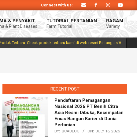
Connect with us:
siA. Produk Bintang asiA produk nasional hasil inovasi anak negeri untuk me
MA & PENYAKIT
TUTORIAL PERTANIAN
RAGAM
a & Plant Diseases
Farm Tutorial
Variety
Prim
Navi
Men
Produk Terbaru: Check produk terbaru kami di web resmi Bintang asiA
RECENT POST
Pendaftaran Pemagangan
Nasional 2026 PT Benih Citra
Asia Resmi Dibuka, Kesempatan
Emas Bangun Karier di Dunia
Pertanian
BY:
BCABLOG
ON:
JULY 16, 2026