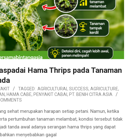
Waspadai Hama Thrips pada Tanaman
nda
AKIT
TAGGED:
AGRICULTURAL SUCCESS
,
AGRICULTURE
,
AN
,
HAMA CABE
,
PENYAKIT CABAI
,
PT. BENIH CITRA ASIA
COMMENTS
 sehat merupakan harapan setiap petani. Namun, ketika
 serta pertumbuhan tanaman melambat, kondisi tersebut tidak
njadi tanda awal adanya serangan hama thrips yang dapat
s bahkan menyebabkan gagal