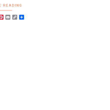
E READING
r
hatsApp
Pinterest
Email
Copy
Share
Link