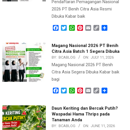
Pendaftaran Pemagangan Nasional
2026 PT Benih Citra Asia Resmi
Dibuka Kabar baik
Facebook
Twitter
WhatsApp
Pinterest
Email
Copy
Share
Link
Magang Nasional 2026 PT Benih
Citra Asia Batch 1 Segera Dibuka
BY:
BCABLOG
ON:
JULY 11, 2026
Magang Nasional 2026 PT Benih
Citra Asia Segera Dibuka Kabar baik
bagi
Facebook
Twitter
WhatsApp
Pinterest
Email
Copy
Share
Link
Daun Keriting dan Bercak Putih?
Waspadai Hama Thrips pada
Tanaman Anda
BY:
BCABLOG
ON:
JUNE 11, 2026