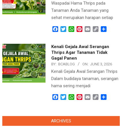
Waspadai Hama Thrips pada
Tanaman Anda Tanaman yang
sehat merupakan harapan setiap
Facebook
Twitter
WhatsApp
Pinterest
Email
Copy
Share
Link
Kenali Gejala Awal Serangan
Thrips Agar Tanaman Tidak
Gagal Panen
BY:
BCABLOG
ON:
JUNE 3, 2026
Kenali Gejala Awal Serangan Thrips
Dalam budidaya tanaman, serangan
hama sering menjadi
Facebook
Twitter
WhatsApp
Pinterest
Email
Copy
Share
Link
ARCHIVES