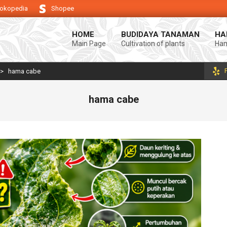
okopedia
Shopee
ndukung keberhasilan usaha tani anda.
Selamat datang di Blog Bintang a
HOME
BUDIDAYA TANAMAN
HA
Main Page
Cultivation of plants
Ham
>
hama cabe
hama cabe