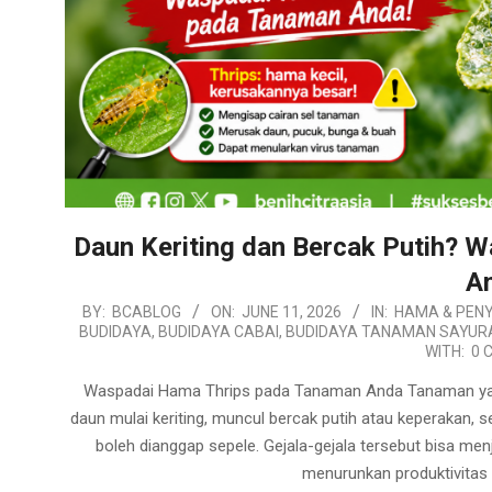
Daun Keriting dan Bercak Putih? 
A
2026-
BY:
BCABLOG
ON:
JUNE 11, 2026
IN:
HAMA & PENY
BUDIDAYA
,
BUDIDAYA CABAI
,
BUDIDAYA TANAMAN SAYUR
06-
WITH:
0 
11
Waspadai Hama Thrips pada Tanaman Anda Tanaman yang
daun mulai keriting, muncul bercak putih atau keperakan,
boleh dianggap sepele. Gejala-gejala tersebut bisa me
menurunkan produktivita