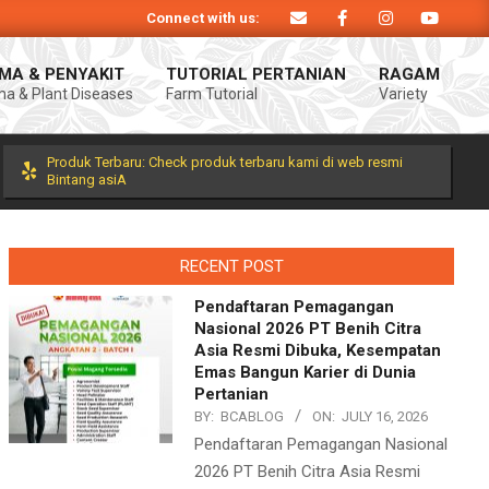
Connect with us:
iA. Produk Bintang asiA produk nasional hasil inovasi anak negeri untuk men
MA & PENYAKIT
TUTORIAL PERTANIAN
RAGAM
a & Plant Diseases
Farm Tutorial
Variety
Prim
Navi
Men
Produk Terbaru: Check produk terbaru kami di web resmi
Bintang asiA
RECENT POST
Pendaftaran Pemagangan
Nasional 2026 PT Benih Citra
Asia Resmi Dibuka, Kesempatan
Emas Bangun Karier di Dunia
Pertanian
BY:
BCABLOG
ON:
JULY 16, 2026
Pendaftaran Pemagangan Nasional
2026 PT Benih Citra Asia Resmi