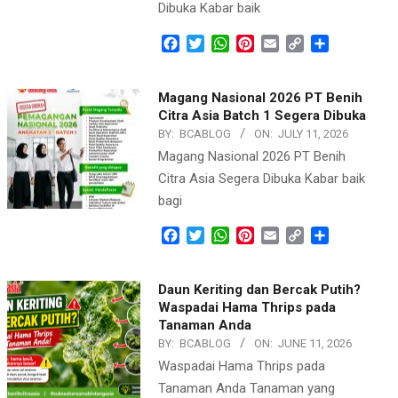
Dibuka Kabar baik
Facebook
Twitter
WhatsApp
Pinterest
Email
Copy
Share
Link
Magang Nasional 2026 PT Benih
Citra Asia Batch 1 Segera Dibuka
BY:
BCABLOG
ON:
JULY 11, 2026
Magang Nasional 2026 PT Benih
Citra Asia Segera Dibuka Kabar baik
bagi
Facebook
Twitter
WhatsApp
Pinterest
Email
Copy
Share
Link
Daun Keriting dan Bercak Putih?
Waspadai Hama Thrips pada
Tanaman Anda
BY:
BCABLOG
ON:
JUNE 11, 2026
Waspadai Hama Thrips pada
Tanaman Anda Tanaman yang