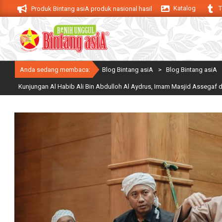
Skip
Katalog
T
iA. Produk Bintang asiA produk nasional hasil inovasi anak negeri untuk men
to
content
Anda sedang membaca:
Blog Bintang asiA
>
Blog Bintang asiA
Kunjungan Al Habib Ali Bin Abdulloh Al Aydrus, Imam Masjid Assegaf d