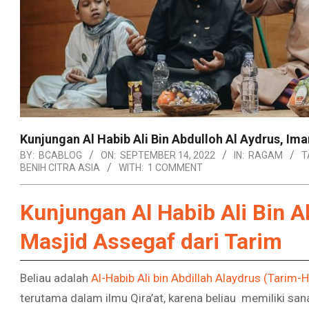
Kunjungan Al Habib Ali Bin Abdulloh Al Aydrus, Im
BY:
BCABLOG
ON:
SEPTEMBER 14, 2022
IN:
RAGAM
T
BENIH CITRA ASIA
WITH:
1 COMMENT
Kunjungan Al Habib Ali Bin A
Masjid Assegaf dari Tarim
Beliau adalah
Al-Habib Ali bin Abdillah Alaydrus (Tarim
terutama dalam ilmu Qira’at, karena beliau memiliki san