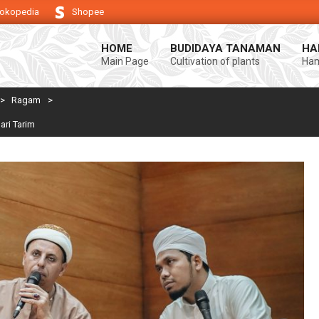
okopedia
Shopee
dukung keberhasilan usaha tani anda.
Selamat datang di Blog Bintang as
HOME
BUDIDAYA TANAMAN
HA
Main Page
Cultivation of plants
Ham
>
Ragam
>
ari Tarim