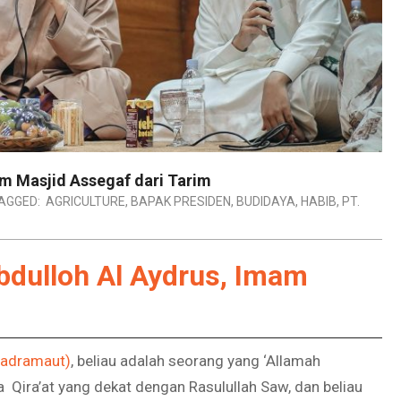
am Masjid Assegaf dari Tarim
AGGED:
AGRICULTURE
,
BAPAK PRESIDEN
,
BUDIDAYA
,
HABIB
,
PT.
bdulloh Al Aydrus, Imam
-Hadramaut)
, beliau adalah seorang yang ‘Allamah
a Qira’at yang dekat dengan Rasulullah Saw, dan beliau