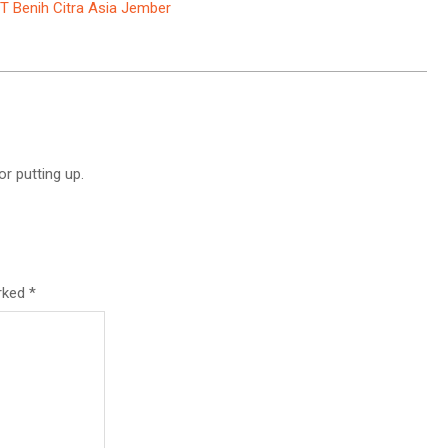
 Benih Citra Asia Jember
r putting up.
arked
*