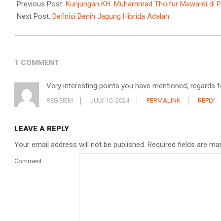
09-
Previous Post:
Kunjungan KH. Muhammad Thoifur Mawardi di PT
14
Next Post:
Definisi Benih Jagung Hibrida Adalah
1 COMMENT
Very interesting points you have mentioned, regards fo
REGGIEM
JULY 10, 2024
PERMALINK
REPLY
LEAVE A REPLY
Your email address will not be published.
Required fields are m
Comment