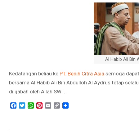
Al Habib Ali Bin
Kedatangan beliau ke
PT. Benih Citra Asia
semoga dapat 
bersama Al Habib Ali Bin Abdulloh Al Aydrus tetap selal
di ijabah oleh Allah SWT.
Facebook
Twitter
WhatsApp
Pinterest
Email
Copy
Share
Link
2022-