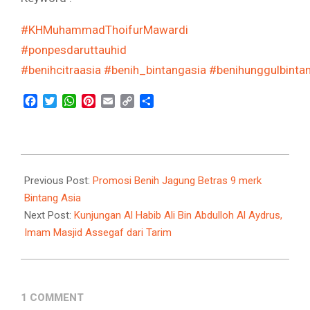
#KHMuhammadThoifurMawardi
#ponpesdaruttauhid
#benihcitraasia
#benih_bintangasia
#benihunggulbinta
Facebook
Twitter
WhatsApp
Pinterest
Email
Copy
Share
Link
2022-
09-
Previous Post:
Promosi Benih Jagung Betras 9 merk
14
Bintang Asia
Next Post:
Kunjungan Al Habib Ali Bin Abdulloh Al Aydrus,
Imam Masjid Assegaf dari Tarim
1 COMMENT