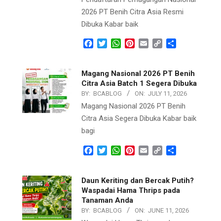
2026 PT Benih Citra Asia Resmi
Dibuka Kabar baik
Facebook
Twitter
WhatsApp
Pinterest
Email
Copy
Share
Link
Magang Nasional 2026 PT Benih
Citra Asia Batch 1 Segera Dibuka
BY:
BCABLOG
ON:
JULY 11, 2026
Magang Nasional 2026 PT Benih
Citra Asia Segera Dibuka Kabar baik
bagi
Facebook
Twitter
WhatsApp
Pinterest
Email
Copy
Share
Link
Daun Keriting dan Bercak Putih?
Waspadai Hama Thrips pada
Tanaman Anda
BY:
BCABLOG
ON:
JUNE 11, 2026