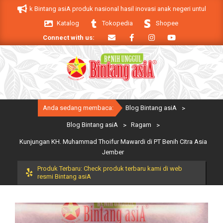
Skip
Produk Bintang asiA produk nasional hasil inovasi anak negeri untuk menduku
to
Katalog
Tokopedia
Shopee
content
Connect with us:
Primary
Anda sedang membaca:
Blog Bintang asiA
>
Navigation
Menu
Blog Bintang asiA
>
Ragam
>
Kunjungan KH. Muhammad Thoifur Mawardi di PT Benih Citra Asia
Jember
Produk Terbaru: Check produk terbaru kami di web
resmi Bintang asiA