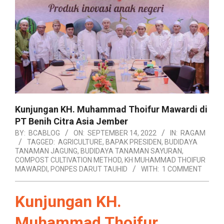
Kunjungan KH. Muhammad Thoifur Mawardi di
PT Benih Citra Asia Jember
BY:
BCABLOG
ON:
SEPTEMBER 14, 2022
IN:
RAGAM
TAGGED:
AGRICULTURE
,
BAPAK PRESIDEN
,
BUDIDAYA
TANAMAN JAGUNG
,
BUDIDAYA TANAMAN SAYURAN
,
COMPOST CULTIVATION METHOD
,
KH MUHAMMAD THOIFUR
MAWARDI
,
PONPES DARUT TAUHID
WITH:
1 COMMENT
Kunjungan KH.
Muhammad Thoifur