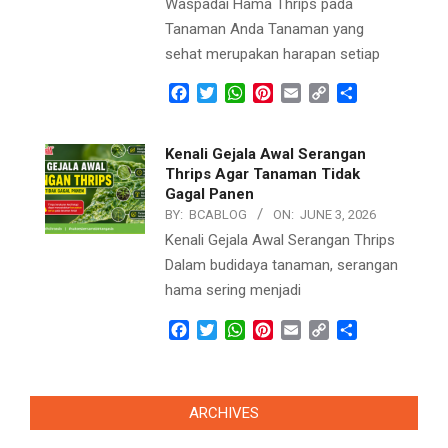
Waspadai Hama Thrips pada
Tanaman Anda Tanaman yang
sehat merupakan harapan setiap
Facebook
Twitter
WhatsApp
Pinterest
Email
Copy
Share
Link
Kenali Gejala Awal Serangan
Thrips Agar Tanaman Tidak
Gagal Panen
BY:
BCABLOG
ON:
JUNE 3, 2026
Kenali Gejala Awal Serangan Thrips
Dalam budidaya tanaman, serangan
hama sering menjadi
Facebook
Twitter
WhatsApp
Pinterest
Email
Copy
Share
Link
ARCHIVES