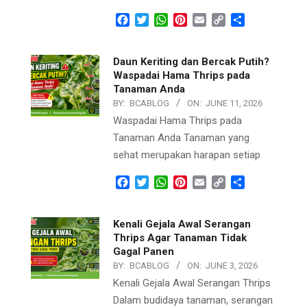
Facebook
Twitter
WhatsApp
Pinterest
Email
Copy
Share
Link
Daun Keriting dan Bercak Putih?
Waspadai Hama Thrips pada
Tanaman Anda
BY:
BCABLOG
ON:
JUNE 11, 2026
Waspadai Hama Thrips pada
Tanaman Anda Tanaman yang
sehat merupakan harapan setiap
Facebook
Twitter
WhatsApp
Pinterest
Email
Copy
Share
Link
Kenali Gejala Awal Serangan
Thrips Agar Tanaman Tidak
Gagal Panen
BY:
BCABLOG
ON:
JUNE 3, 2026
Kenali Gejala Awal Serangan Thrips
Dalam budidaya tanaman, serangan