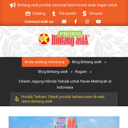
Skip
roduk Bintang asiA produk nasional hasil inovasi anak negeri untuk mendukung
to
Katalog
Tokopedia
Shopee
content
Connect with us:
Primary
Anda sedang membaca:
Blog Bintang asiA
>
Navigation
Menu
Blog Bintang asiA
>
Ragam
>
5 Benih Jagung Hibrida Terbaik untuk Panen Melimpah di
Indonesia
Produk Terbaru: Check produk terbaru kami di web
resmi Bintang asiA