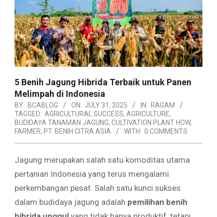
5 Benih Jagung Hibrida Terbaik untuk Panen
Melimpah di Indonesia
BY:
BCABLOG
ON:
JULY 31, 2025
IN:
RAGAM
TAGGED:
AGRICULTURAL SUCCESS
,
AGRICULTURE
,
BUDIDAYA TANAMAN JAGUNG
,
CULTIVATION PLANT HOW
,
FARMER
,
PT. BENIH CITRA ASIA
WITH:
0 COMMENTS
Jagung merupakan salah satu komoditas utama
pertanian Indonesia yang terus mengalami
perkembangan pesat. Salah satu kunci sukses
dalam budidaya jagung adalah
pemilihan benih
hibrida unggul
yang tidak hanya produktif, tetapi