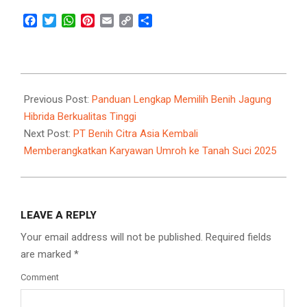
Facebook
Twitter
WhatsApp
Pinterest
Email
Copy
Share
Link
2025-
07-
Previous Post:
Panduan Lengkap Memilih Benih Jagung
31
Hibrida Berkualitas Tinggi
Next Post:
PT Benih Citra Asia Kembali
Memberangkatkan Karyawan Umroh ke Tanah Suci 2025
LEAVE A REPLY
Your email address will not be published.
Required fields
are marked
*
Comment