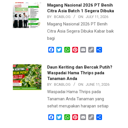
Magang Nasional 2026 PT Benih
Citra Asia Batch 1 Segera Dibuka
BY:
BCABLOG
ON:
JULY 11, 2026
Magang Nasional 2026 PT Benih
Citra Asia Segera Dibuka Kabar baik
bagi
Facebook
Twitter
WhatsApp
Pinterest
Email
Copy
Share
Link
Daun Keriting dan Bercak Putih?
Waspadai Hama Thrips pada
Tanaman Anda
BY:
BCABLOG
ON:
JUNE 11, 2026
Waspadai Hama Thrips pada
Tanaman Anda Tanaman yang
sehat merupakan harapan setiap
Facebook
Twitter
WhatsApp
Pinterest
Email
Copy
Share
Link