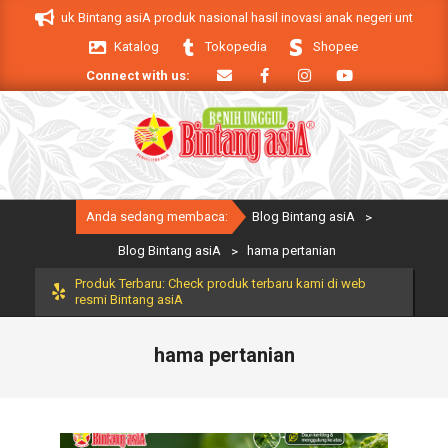
Skip
A. Produk Bintang asiA produk nasional hasil inovasi anak negeri untuk mendu
to
Katalog
Tokopedia
Shopee
content
Connect with us:
Primary
Anda sedang membaca:
Blog Bintang asiA
>
Navigation
Menu
Blog Bintang asiA
>
hama pertanian
Produk Terbaru: Check produk terbaru kami di web
resmi Bintang asiA
hama pertanian