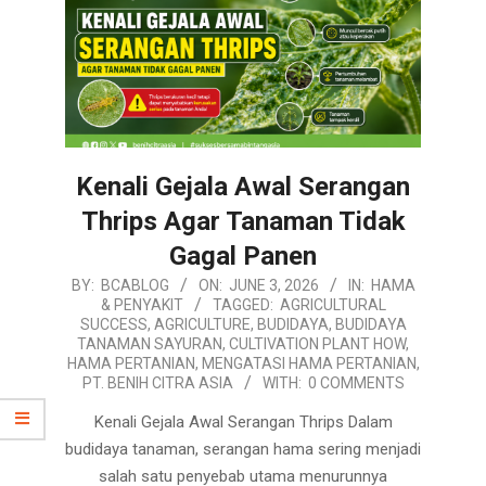
Kenali Gejala Awal Serangan
Thrips Agar Tanaman Tidak
Gagal Panen
2026-
BY:
BCABLOG
ON:
JUNE 3, 2026
IN:
HAMA
& PENYAKIT
TAGGED:
AGRICULTURAL
06-
SUCCESS
,
AGRICULTURE
,
BUDIDAYA
,
BUDIDAYA
03
TANAMAN SAYURAN
,
CULTIVATION PLANT HOW
,
HAMA PERTANIAN
,
MENGATASI HAMA PERTANIAN
,
PT. BENIH CITRA ASIA
WITH:
0 COMMENTS
Kenali Gejala Awal Serangan Thrips Dalam
budidaya tanaman, serangan hama sering menjadi
salah satu penyebab utama menurunnya