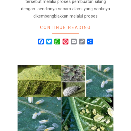
tersebut melalui proses pembuatan silang
dengan sendirinya secara alami yang nantinya
dikembangbiakkan melalui proses
CONTINUE READING
Facebook
Twitter
WhatsApp
Pinterest
Email
Copy
Share
Link