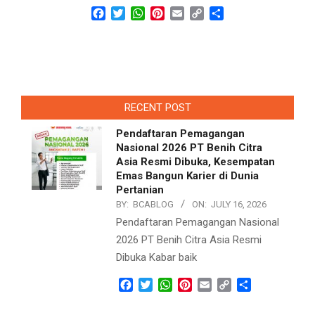
Facebook
Twitter
WhatsApp
Pinterest
Email
Copy
Share
Link
RECENT POST
Pendaftaran Pemagangan
Nasional 2026 PT Benih Citra
Asia Resmi Dibuka, Kesempatan
Emas Bangun Karier di Dunia
Pertanian
BY:
BCABLOG
ON:
JULY 16, 2026
Pendaftaran Pemagangan Nasional
2026 PT Benih Citra Asia Resmi
Dibuka Kabar baik
Facebook
Twitter
WhatsApp
Pinterest
Email
Copy
Share
Link