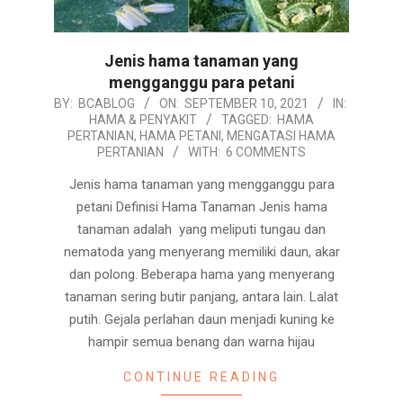
Jenis hama tanaman yang
mengganggu para petani
2021-
BY:
BCABLOG
ON:
SEPTEMBER 10, 2021
IN:
HAMA & PENYAKIT
TAGGED:
HAMA
09-
PERTANIAN
,
HAMA PETANI
,
MENGATASI HAMA
10
PERTANIAN
WITH:
6 COMMENTS
Jenis hama tanaman yang mengganggu para
petani Definisi Hama Tanaman Jenis hama
tanaman adalah yang meliputi tungau dan
nematoda yang menyerang memiliki daun, akar
dan polong. Beberapa hama yang menyerang
tanaman sering butir panjang, antara lain. Lalat
putih. Gejala perlahan daun menjadi kuning ke
hampir semua benang dan warna hijau
CONTINUE READING