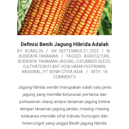
Definisi Benih Jagung Hibrida Adalah
2022-
BY:
BCABLOG
ON:
SEPTEMBER 21, 2022
IN:
BUDIDAYA TANAMAN
TAGGED:
AGRICULTURE
,
09-
BUDIDAYA TANAMAN JAGUNG
,
CUCUMBER SEEDS
,
21
CULTIVATION PLANT HOW
,
HAMA PERTANIAN
,
NASIONAL
,
PT. BENIH CITRA ASIA
WITH:
18
COMMENTS
Jagung hibrida sendiri merupakan salah satu jenis
jagung yang memiliki keturunan pertama dari
perkawinan silang antara tanaman jagung betina
dengan tanaman jagung jantan, masing-masing
keduanya memiliki sifat individu homogen dan
heterozigot yang unggul Benih jagung hibrida